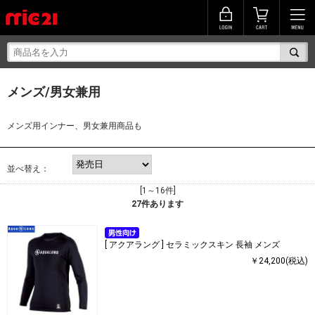
メンズ/男女兼用
メンズ用インナー、男女兼用商品も
並べ替え：
[1～16件]
27
件あります
[ アクアラング ] セラミックスキン 長袖 メンズ
￥24,200(税込)