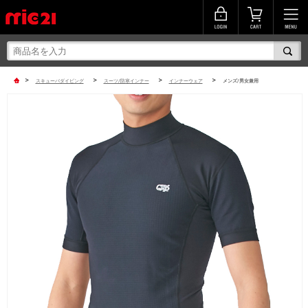
>
>
>
>
スキューバダイビング
スーツ/防寒インナー
インナーウェア
メンズ/男女兼用