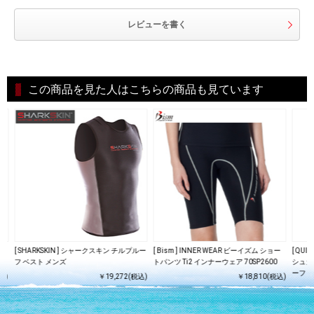
レビューを書く
この商品を見た人はこちらの商品も見ています
ー
[ SHARKSKIN ] シャークスキン チルプルー
[ Bism ] INNER WEAR ビーイズム ショー
[ QUI
00
フ ベスト メンズ
トパンツ Ti2 インナーウェア 70SP2600
シュガー
ーフィッ
込)
￥19,272(税込)
￥18,810(税込)