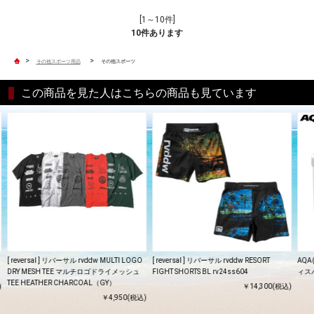
[1～10件]
10
件あります
>
>
その他スポーツ用品
その他スポーツ
この商品を見た人はこちらの商品も見ています
[ reversal ] リバーサル rvddw MULTI LOGO
[ reversal ] リバーサル rvddw RESORT
AQA
DRY MESH TEE マルチロゴドライメッシュ
FIGHT SHORTS BL rv24ss604
ィス
TEE HEATHER CHARCOAL（GY）
)
￥14,300(税込)
￥4,950(税込)