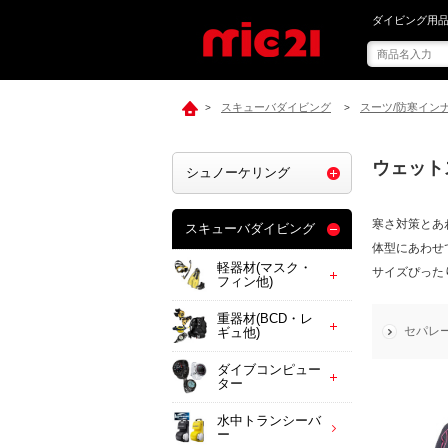
mic21でウェッ
ダイビング用品
スキューバダイビング
スーツ/防寒イン
>
>
ウェット
シュノーケリング
寒さ対策とあ
スキューバダイビング
体型にあわせ
軽器材(マスク・
サイズぴった
フィン他)
重器材(BCD・レ
セパレ
ギュ他)
ダイブコンピュー
ター
水中トランシーバ
ー