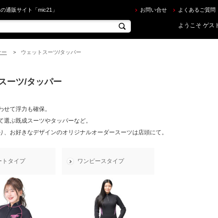
トスーツ/タッパー を買うならec.mic21.com
の通販サイト「mic21」
お問い合せ
よくあるご質問
ようこそ ゲスト
ナー
ウェットスーツ/タッパー
>
スーツ/タッパー
わせて浮力も確保。
て選ぶ既成スーツやタッパーなど。
り、お好きなデザインのオリジナルオーダースーツは店頭にて。
ートタイプ
ワンピースタイプ