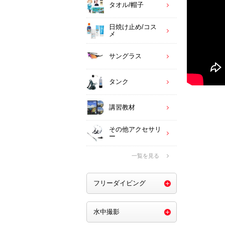
タオル/帽子
日焼け止め/コス
メ
サングラス
タンク
講習教材
その他アクセサリ
ー
一覧を見る
フリーダイビング
水中撮影