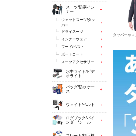
スーツ/防寒イン
ナー
ウェットスーツ/タッ
パー
ドライスーツ
タッパーやロ
インナーウェア
フード/ベスト
ボートコート
スーツアクセサリー
水中ライト/ビデ
オライト
バッグ/防水ケー
ス
ウェイト/ベルト
ログブック/バイ
ンダー/シール
スレート/指示棒