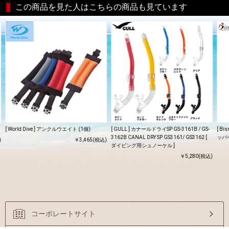
この商品を見た人はこちらの商品も見ています
[ World Dive ] アンクルウエイト (1個)
[ GULL ] カナールドライSP GS-3161B / GS-
[ B
3162B CANAL DRY SP GS3161/ GS3162 [
ッパー
)
￥3,465(税込)
ダイビング用シュノーケル ]
￥5,280(税込)
コーポレートサイト