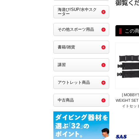
海遊び/SUP/水中スク
ーター
その他スポーツ用品
この
書籍/雑貨
講習
アウトレット商品
[ MOBBY'
中古商品
WEIGHT S
イトセット