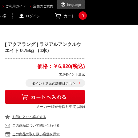
ご利用ガイド
店舗のご案内
0
 様
ログイン
カート
[ アクアラング ] ラジアルアンクルウ
エイト 0.75kg （1本）
価格：
￥6,820(税込)
310ポイント還元
ポイント還元の詳細はこちら
メーカー取寄せ(1月中旬以降)
お気に入りへ追加する
この商品について問い合わせる
この商品の取り扱い店舗を探す