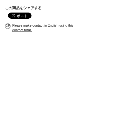
この商品をシェアする
Please make contact in English using this
contact form.