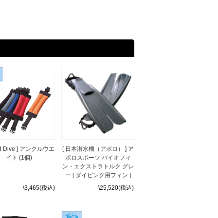
rld Dive ] アンクルウエ
[ 日本潜水機（アポロ） ] ア
イト (1個)
ポロスポーツ バイオフィ
ン・エクストラトルク グレ
ー [ ダイビング用フィン ]
\3,465(税込)
\25,520(税込)