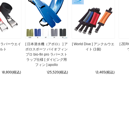
987 ラバーウエイ
[ 日本潜水機（アポロ） ] ア
[ World Dive ] アンクルウエ
[ Z
ルト
ポロスポーツ バイオフィン
イト (1個)
プロ bio-fin pro ラバースト
ラップ仕様 [ ダイビング用
フィン ] apollo
\8,800(税込)
\25,520(税込)
\3,465(税込)