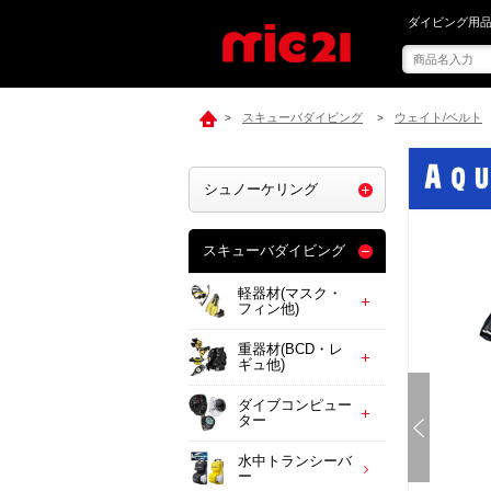
mic21で[ ア
ダイビング用品
スキューバダイビング
ウェイト/ベルト
>
>
シュノーケリング
スキューバダイビング
軽器材(マスク・
フィン他)
重器材(BCD・レ
ギュ他)
ダイブコンピュー
ター
水中トランシーバ
ー