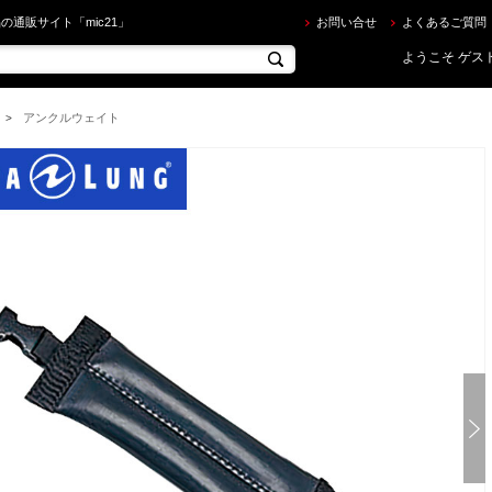
クアラング ] ラジアルアンクルウエイト 0.75kg （1本） を買うならec.mic21.com
の通販サイト「mic21」
お問い合せ
よくあるご質問
ようこそ ゲスト
アンクルウェイト
>