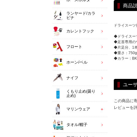
商品
ランヤード/カラ
ビナ
ドライスーツ
カレントフック
◆ドライスー
◆足首専用の
フロート
◆片足分、1
◆重さ：750g
◆カラー：BK
ホーン/ベル
ナイフ
ユー
くもり止め(曇り
止め)
この商品に
レビューを
マリンウェア
タオル/帽子