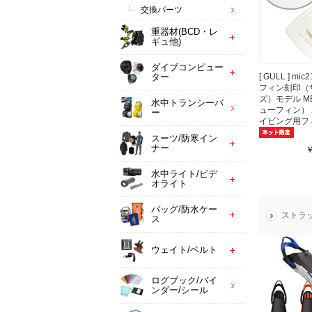
交換パーツ
重器材(BCD・レ
ギュ他)
ダイブコンピュー
[ GULL ] m
ター
フィン刻印（
ズ）モデル ME
水中トランシーバ
ューフィン） 
ー
イビング用フィ
スーツ/防寒イン
ナー
￥
水中ライト/ビデ
オライト
バッグ/防水ケー
ストラ
ス
ウェイト/ベルト
ログブック/バイ
ンダー/シール