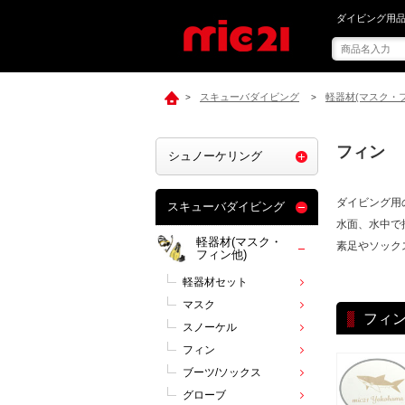
mic21でフィン 
ダイビング用品
スキューバダイビング
軽器材(マスク・
>
>
フィン
シュノーケリング
ダイビング用
スキューバダイビング
水面、水中で
軽器材(マスク・
素足やソック
フィン他)
軽器材セット
マスク
フィ
スノーケル
フィン
ブーツ/ソックス
グローブ