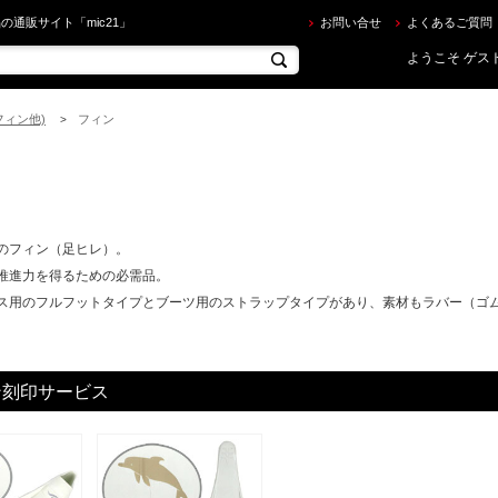
を買うならec.mic21.com
の通販サイト「mic21」
お問い合せ
よくあるご質問
ようこそ ゲスト
フィン他)
フィン
>
のフィン（足ヒレ）。
推進力を得るための必需品。
ス用のフルフットタイプとブーツ用のストラップタイプがあり、素材もラバー（ゴ
ン刻印サービス