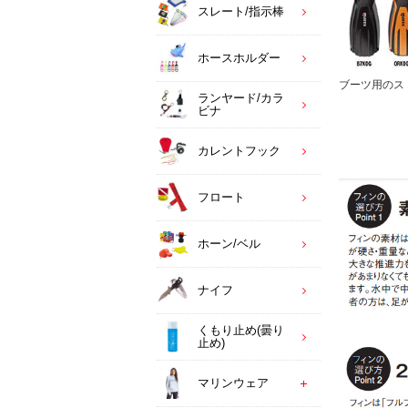
スレート/指示棒
ホースホルダー
ブーツ用のス
ランヤード/カラ
ビナ
カレントフック
フロート
ホーン/ベル
ナイフ
くもり止め(曇り
止め)
マリンウェア