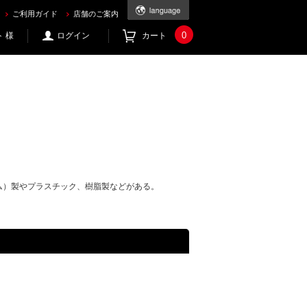
ご利用ガイド
店舗のご案内
0
 様
ログイン
カート
ム）製やプラスチック、樹脂製などがある。