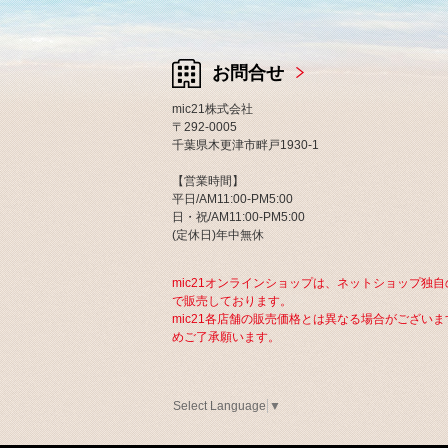
お問合せ
mic21株式会社
〒292-0005
千葉県木更津市畔戸1930-1
【営業時間】
平日/AM11:00-PM5:00
日・祝/AM11:00-PM5:00
(定休日)年中無休
mic21オンラインショップは、ネットショップ独自
で販売しております。
mic21各店舗の販売価格とは異なる場合がございま
めご了承願います。
Select Language
▼