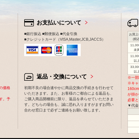
お支払いについて
■銀行振込 ■郵便振込 ■代金引換
お買上
■クレジットカード（VISA,Master,JCB,JACCS）
(税込
11,0
未
11,0
以
33,0
以
返品・交換について
※一部
※キャ
の価格
初期不良の場合速やかに商品交換の手続きを行わせて
160
いただきます。また、お客様のご都合による返品も、
が掛か
す。予
ご購入商品開梱前に限り、返品を承らせていただきま
必要と
す。どちらの場合も、誠に恐れ入りますがまずお問い
▼代金
合わせ窓口まで必ずご連絡をお願い致します。