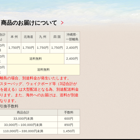
商品のお届けについて
合計
沖縄県･
本 州
北海道
九 州
四 国
)
一部離島
00円
1,750円
1,750円
1,750円
1,750円
2,400円
満
00円
送料無料
2,400円
上
00円
送料無料
上
離島の場合、別途料金が発生いたします。
スターバッグ、ウェイクボード等（3辺合計が
cmを超える）は大型配送となる為、別途配送料金
ります。また、海外へのお届けは、送料が別途
なります。
引換手数料
商品合計
手数料
33,000円未満
600円
33,000円～100,000円未満
850円
110,000円～330,000円未満
1,450円