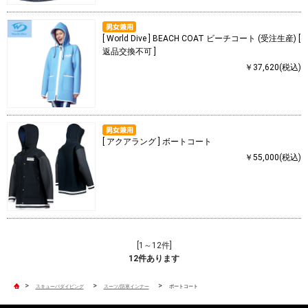
[ World Dive ] BEACH COAT ビーチコート (受注生産) [
返品交換不可 ]
￥37,620(税込)
[ アクアラング ] ボートコート
￥55,000(税込)
[1～12件]
12
件あります
>
>
>
スキューバダイビング
スーツ/防寒インナー
ボートコート