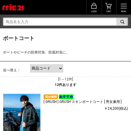
ボートコート
ボートやビーチの防寒対策、防風対策に。
並べ替え：
[1～12件]
12
件あります
[ GRUSH ] GRUSH スキンボートコート [ 男女兼用 ]
￥24,200(税込)