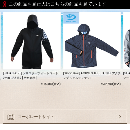
この商品を見た人はこちらの商品も見ています
[ TUSA SPORT ] ツサスポーツ ボートコート
[ World Dive ] ACTIVE SHELL JACKET アクテ
[ S
2mm UA5137 [ 男女兼用 ]
ィブ シェルジャケット
フー
)
￥15,400(税込)
￥32,780(税込)
コーポレートサイト