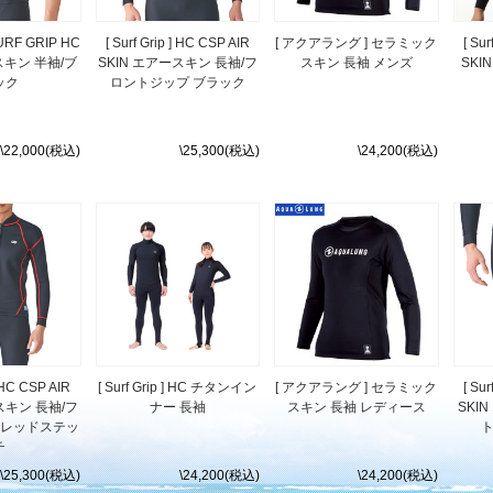
 SURF GRIP HC
[ Surf Grip ] HC CSP AIR
[ アクアラング ] セラミック
[ Su
スキン 半袖/ブ
SKIN エアースキン 長袖/フ
スキン 長袖 メンズ
SK
ック
ロントジップ ブラック
\22,000(税込)
\25,300(税込)
\24,200(税込)
] HC CSP AIR
[ Surf Grip ] HC チタンイン
[ アクアラング ] セラミック
[ Su
スキン 長袖/フ
ナー 長袖
スキン 長袖 レディース
SKI
 レッドステッ
チ
\25,300(税込)
\24,200(税込)
\24,200(税込)