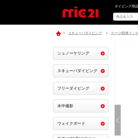
mic21で[ Su
ダイビング用品
スキューバダイビング
スーツ/防寒イン
>
>
シュノーケリング
スキューバダイビング
フリーダイビング
水中撮影
ウェイクボード