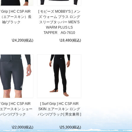
rf Grip ] HC CSP AIR
[ モビーズ MOBBY'S ] メン
IN（エアースキン）長
ズ ウォーム プラス ロング
袖/ブラック
スリーブタッパー MEN’S
WARM PLUS LS
TAPPER AG-7610
\24,200(税込)
\18,480(税込)
rf Grip ] HC CSP AIR
[ Surf Grip ] HC CSP AIR
N エアースキン ショー
SKIN エアースキン ロング
トパンツ/ブラック
パンツ/ブラック[ 男女兼用 ]
\22,000(税込)
\25,300(税込)