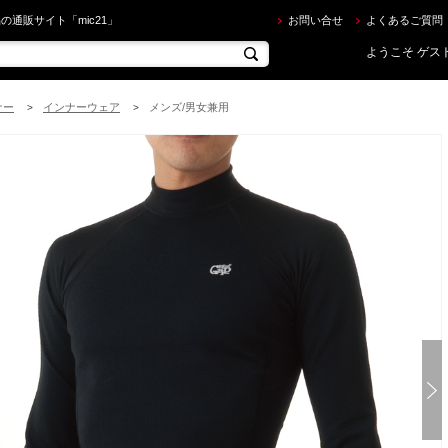
rf Grip ] HC CSP AIR SKIN（エアースキン）長袖/ブラック を買うならec.mic21.com
の通販サイト「mic21」
お問い合せ
よくあるご質問
ようこそ ゲスト
ナー
インナーウェア
メンズ/男女兼用
>
>