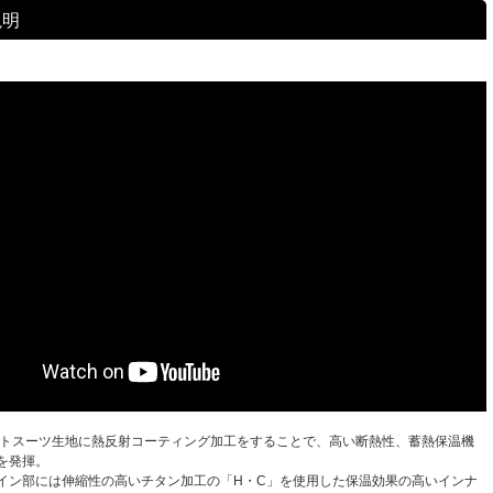
説明
ットスーツ生地に熱反射コーティング加工をすることで、高い断熱性、蓄熱保温機
を発揮。
イン部には伸縮性の高いチタン加工の「H・C」を使用した保温効果の高いインナ