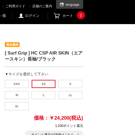
ご利用ガイド
店舗のご案内
0
 様
ログイン
カート
[ Surf Grip ] HC CSP AIR SKIN（エア
ースキン）長袖/ブラック
▼サイズを選択して下さい
XXS
XS
S
M
L
LL
3L
価格：
￥24,200(税込)
1,100ポイント還元
ポイント還元の詳細はこちら