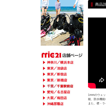
商品
1mmのウェ
能、防水機能
また、襟・ラ