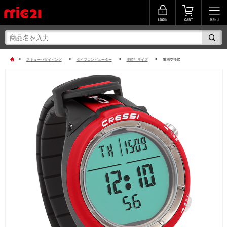
>
>
>
>
スキューバダイビング
ダイブコンピューター
腕時計サイズ
電池交換式