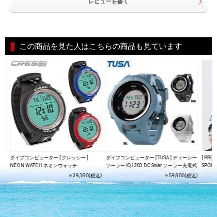
レビューを書く
この商品を見た人はこちらの商品も見ています
ダイブコンピューター [ クレッシー ]
ダイブコンピューター [ TUSA ] ディーシー
[ PR
付
NEON WATCH ネオンウォッチ
ソーラー IQ1203 DC Solar ソーラー充電式
SPORT
￥39,380(税込)
￥59,800(税込)
込)