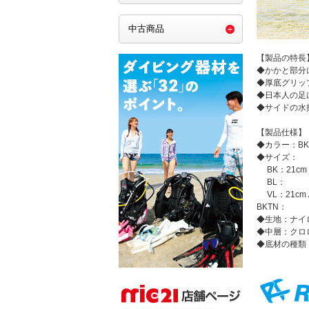
中古商品
【製品の特長
◆かかと部分
◆厚底グリッ
◆日本人の足
◆サイドの水
【製品仕様】
◆カラー：B
◆サイズ：
BK：21cm / 22
BL： 23cm
VL：21cm / 2
BKTN： 23c
◆生地：ナイ
◆中層：クロ
◆底材の種類