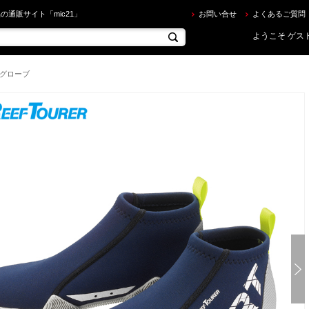
efTourer ] リーフツアラー マリンシューズ （大人用） RA0107 アクアシューズ 21cm-28cm を買
の通販サイト「mic21」
お問い合せ
よくあるご質問
ようこそ ゲスト
/グローブ