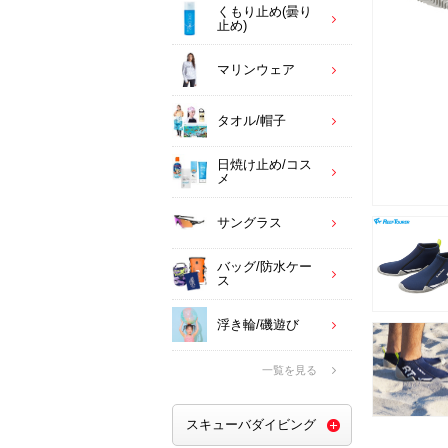
くもり止め(曇り
止め)
マリンウェア
タオル/帽子
日焼け止め/コス
メ
サングラス
バッグ/防水ケー
ス
浮き輪/磯遊び
一覧を見る
スキューバダイビング