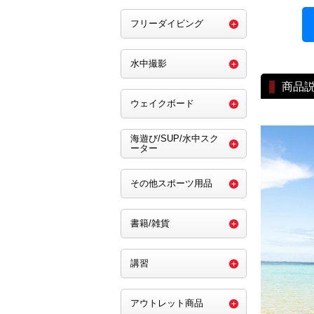
フリーダイビング
水中撮影
商品
ウェイクボード
海遊び/SUP/水中スク
ーター
その他スポーツ用品
書籍/雑貨
講習
アウトレット商品