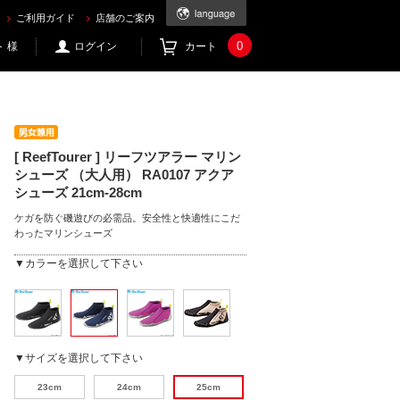
うならec.mic21.com
ご利用ガイド
店舗のご案内
0
 様
ログイン
カート
[ ReefTourer ] リーフツアラー マリン
シューズ （大人用） RA0107 アクア
シューズ 21cm-28cm
ケガを防ぐ磯遊びの必需品。安全性と快適性にこだ
わったマリンシューズ
▼カラーを選択して下さい
▼サイズを選択して下さい
23cm
24cm
25cm