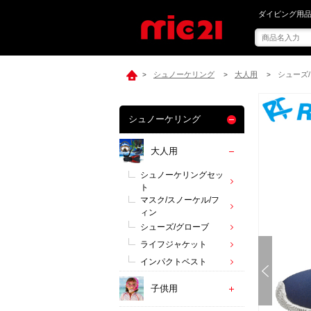
mic21で[ Re
ダイビング用品
シュノーケリング
大人用
シューズ
>
>
>
シュノーケリング
大人用
シュノーケリングセッ
ト
マスク/スノーケル/フ
ィン
シューズ/グローブ
ライフジャケット
インパクトベスト
子供用