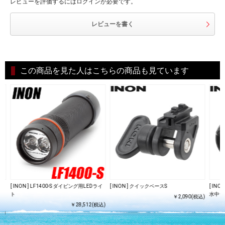
レビューを評価するにはログインが必要です。
レビューを書く
この商品を見た人はこちらの商品も見ています
セ
[ INON ] LF1400-S ダイビング用LEDライ
[ INON ] クイックベースS
[ INO
ホ
ト
水中ラ
￥2,090(税込)
￥28,512(税込)
込)