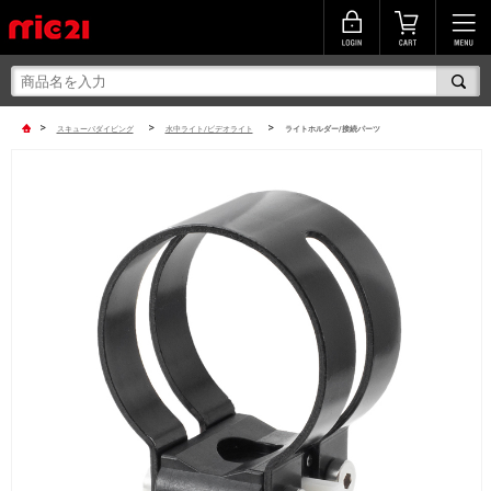
>
>
>
スキューバダイビング
水中ライト/ビデオライト
ライトホルダー/接続パーツ