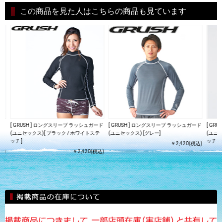
この商品を見た人はこちらの商品も見ています
ード
[ GRUSH ] ロングスリーブ ラッシュガード
[ GRUSH ] ロングスリーブ ラッシュガード
[ GR
テ
(ユニセックス)[ ブラック / ホワイトステ
(ユニセックス) [グレー]
(ユニセ
ッチ ]
ッチ ]
￥2,420(税込)
込)
￥2,420(税込)