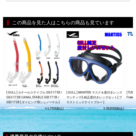
この商品を見た人はこちらの商品も見ています
ズ
[ GULL ] カナールステイブル GS-3171B /
[ GULL ] MANTIS5 マスク＆度付きレンズ
[ TUS
ブ
GS-3172B CANAL STABLE GS3171B /
マンティス5 純正度付きレンズセット[ ブ
Freed
GS3172B [ ダイビング用シュノーケル ]
ラストミッドナイトブルー ]
込)
￥5,720(税込)
￥28,800(税込)