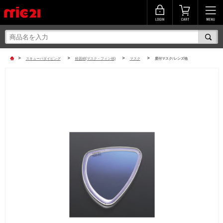
>
>
>
>
スキューバダイビング
軽器材(マスク・フィン他)
マスク
度付マスク/レンズ他