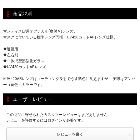
商品説明
マンティスLV用オプチカル(度付き)レンズ。
マスクに付いている標準レンズ同様、UV420カットARレンズ仕様。
◆近視用
◆左右別
◆一体成型熱強化ガラス
◆UV420カットARレンズ
※UV420ARレンズはコーティング反射でうす紫色に見えますが、 実際はアンバ
ー（黄色）カラーです。
ユーザーレビュー
この商品に寄せられたカスタマーレビューはまだありません。
レビューを評価するにはログインが必要です。
レビューを書く