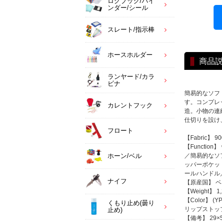
ログブック/バイ
ンダー/シール
スレート/指示棒
ホースホルダー
商品
ランヤード/カラ
ビナ
簡易的なソフ
す。コンプレ
カレントフック
造。小物の連
仕切りを設け
フロート
【Fabric
【Functi
ホーン/ベル
／簡易的なソ
ッパーポケッ
ールハンドル
ナイフ
【原産国】 
【Weight】 1,
【Color】
くもり止め(曇り
リップストッ
止め)
【備考】 29×5