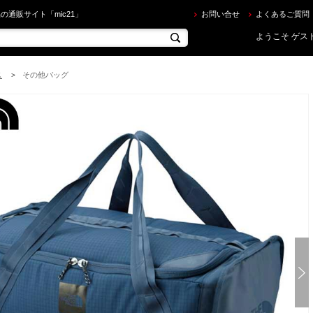
E NORTH FACE（ザ ノース フェイス） ] HomesteadSnackleBox ホームステッド スナックルボ
の通販サイト「mic21」
お問い合せ
よくあるご質問
ようこそ ゲスト
ス
その他バッグ
>