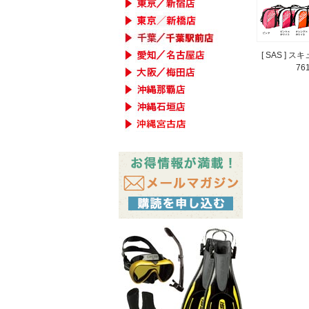
[ SAS ] 
76