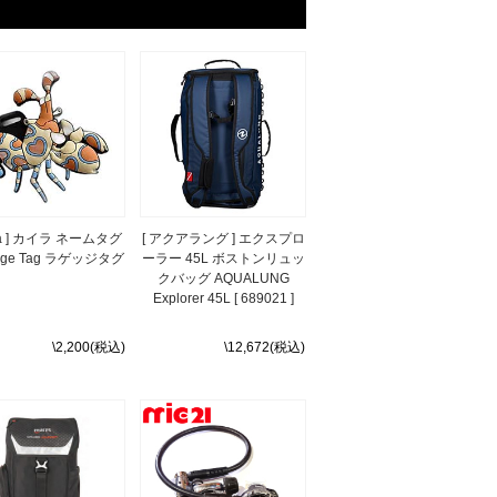
ila ] カイラ ネームタグ
[ アクアラング ] エクスプロ
age Tag ラゲッジタグ
ーラー 45L ボストンリュッ
クバッグ AQUALUNG
Explorer 45L [ 689021 ]
\2,200(税込)
\12,672(税込)