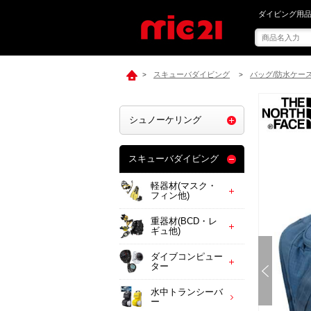
mic21で[ TH
ダイビング用品
スキューバダイビング
バッグ/防水ケー
>
>
シュノーケリング
スキューバダイビング
軽器材(マスク・
フィン他)
重器材(BCD・レ
ギュ他)
ダイブコンピュー
ター
水中トランシーバ
ー