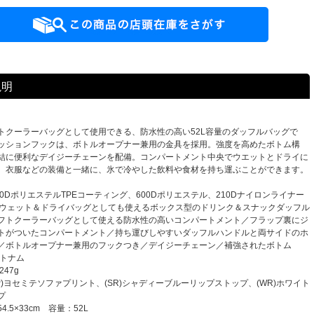
説明
トクーラーバッグとして使用できる、防水性の高い52L容量のダッフルバッグで
ッションフックは、ボトルオープナー兼用の金具を採用。強度を高めたボトム構
結に便利なデイジーチェーンを配備。コンパートメント中央でウエットとドライに
、衣服などの装備と一緒に、氷で冷やした飲料や食材を持ち運ぶことができます。
】 900DポリエステルTPEコーティング、600Dポリエステル、210Dナイロンライナー
on】 ウェット＆ドライバッグとしても使えるボックス型のドリンク＆スナックダッフル
フトクーラーバッグとして使える防水性の高いコンパートメント／フラップ裏にジ
トがついたコンパートメント／持ち運びしやすいダッフルハンドルと両サイドのホ
／ボトルオープナー兼用のフックつき／デイジーチェーン／補強されたボトム
ベトナム
247g
 (YP)ヨセミテソファプリント、(SR)シャディーブルーリップストップ、(WR)ホワイト
プ
4.5×33cm 容量：52L