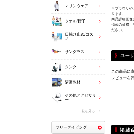
マリンウェア
※ブラウザや
ります。
商品詳細画像
タオル/帽子
掲載の価格・
ださい。
日焼け止め/コス
メ
サングラス
ユー
タンク
この商品に
レビューを
講習教材
その他アクセサリ
ー
一覧を見る
フリーダイビング