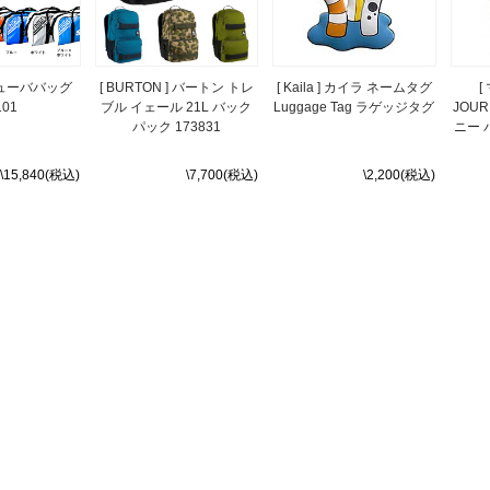
スキューババッグ
[ BURTON ] バートン トレ
[ Kaila ] カイラ ネームタグ
[
101
ブル イェール 21L バック
Luggage Tag ラゲッジタグ
JOU
パック 173831
ニー 
\15,840(税込)
\7,700(税込)
\2,200(税込)