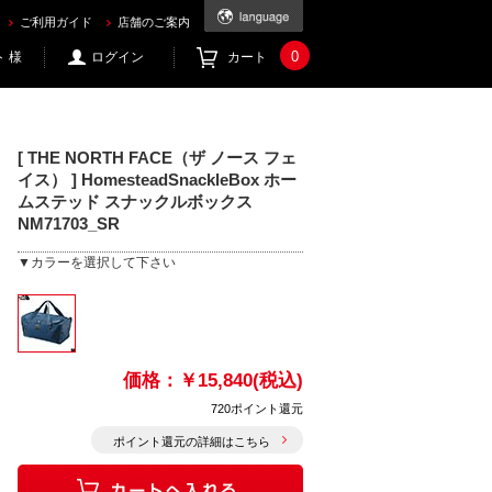
ックス NM71703_SR を買うならec.mic21.com
ご利用ガイド
店舗のご案内
0
 様
ログイン
カート
[ THE NORTH FACE（ザ ノース フェ
イス） ] HomesteadSnackleBox ホー
ムステッド スナックルボックス
NM71703_SR
▼カラーを選択して下さい
価格：
￥15,840(税込)
720ポイント還元
ポイント還元の詳細はこちら