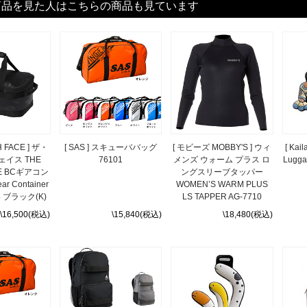
商品を見た人はこちらの商品も見ています
H FACE ] ザ・
[ SAS ] スキューババッグ
[ モビーズ MOBBY'S ] ウィ
[ Ka
イス THE
76101
メンズ ウォーム プラス ロ
Lugg
CE BCギアコン
ングスリーブタッパー
r Container
WOMEN’S WARM PLUS
4 ブラック(K)
LS TAPPER AG-7710
\16,500(税込)
\15,840(税込)
\18,480(税込)