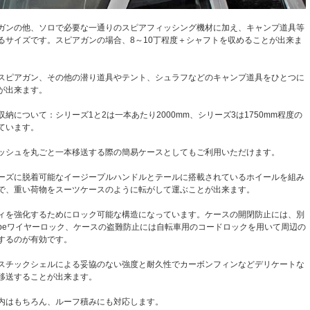
ガンの他、ソロで必要な一通りのスピアフィッシング機材に加え、キャンプ道具等
るサイズです。スピアガンの場合、8～10丁程度＋シャフトを収めることが出来ま
スピアガン、その他の潜り道具やテント、シュラフなどのキャンプ道具をひとつに
が出来ます。
納について：シリーズ1と2は一本あたり2000mm、シリーズ3は1750mm程度の
ています。
ッシュを丸ごと一本移送する際の簡易ケースとしてもご利用いただけます。
ーズに脱着可能なイージープルハンドルとテールに搭載されているホイールを組み
で、重い荷物をスーツケースのように転がして運ぶことが出来ます。
ィを強化するためにロック可能な構造になっています。ケースの開閉防止には、別
rtubeワイヤーロック、ケースの盗難防止には自転車用のコードロックを用いて周辺の
するのが有効です。
スチックシェルによる妥協のない強度と耐久性でカーボンフィンなどデリケートな
移送することが出来ます。
内はもちろん、ルーフ積みにも対応します。