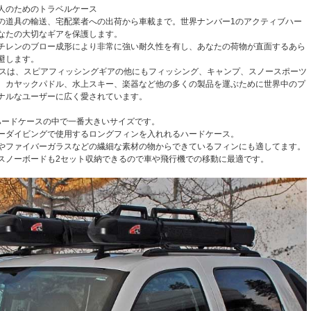
人のためのトラベルケース
の道具の輸送、宅配業者への出荷から車載まで。世界ナンバー1のアクティブハー
なたの大切なギアを保護します。
チレンのブロー成形により非常に強い耐久性を有し、あなたの荷物が直面するあら
避します。
beケースは、スピアフィッシングギアの他にもフィッシング、キャンプ、スノースポーツ
、カヤックパドル、水上スキー、楽器など他の多くの製品を運ぶために世界中のプ
ナルなユーザーに広く愛されています。
BEハードケースの中で一番大きいサイズです。
ーダイビングで使用するロングフィンを入れれるハードケース。
やファイバーガラスなどの繊細な素材の物からできているフィンにも適してます。
スノーボードも2セット収納できるので車や飛行機での移動に最適です。