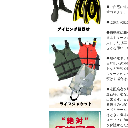
◆ご自宅に道
管出来ます。
◆ご旅行の際
◆自動車に載
道具をケース
人にしたり車
などを用いて
◆船や電車、
目的地への移
トなど複数を
ツケースのよ
預ける場合は
◆宅配業者を
遠征時、宿な
出来ます。ま
る破損の心配
ーズとテール
はときに機器
スの上下に加
を保護するた