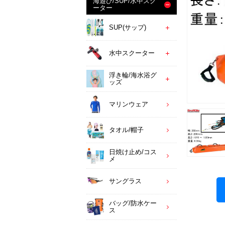
海遊び/SUP/水中スク
ーター
SUP(サップ)
水中スクーター
浮き輪/海水浴グ
ッズ
マリンウェア
タオル/帽子
日焼け止め/コス
メ
サングラス
バッグ/防水ケー
ス