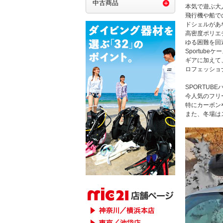
中古商品
本気で遊ぶ大
飛行機や船で
ドシェルがあ
高密度ポリエ
ゆる困難を回
Sportu
ギアに加えて
ロフェッショ
SPORTU
今人気のフリ
特にカーボン
また、冬場は