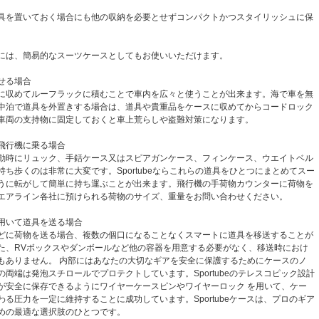
具を置いておく場合にも他の収納を必要とせずコンパクトかつスタイリッシュに保
には、簡易的なスーツケースとしてもお使いいただけます。
せる場合
に収めてルーフラックに積むことで車内を広々と使うことが出来ます。海で車を無
中泊で道具を外置きする場合は、道具や貴重品をケースに収めてからコードロック
車両の支持物に固定しておくと車上荒らしや盗難対策になります。
飛行機に乗る場合
動時にリュック、手銛ケース又はスピアガンケース、フィンケース、ウエイトベル
持ち歩くのは非常に大変です。Sportubeならこれらの道具をひとつにまとめてスー
うに転がして簡単に持ち運ぶことが出来ます。飛行機の手荷物カウンターに荷物を
エアライン各社に預けられる荷物のサイズ、重量をお問い合わせください。
用いて道具を送る場合
どに荷物を送る場合、複数の個口になることなくスマートに道具を移送することが
た、RVボックスやダンボールなど他の容器を用意する必要がなく、移送時におけ
もありません。 内部にはあなたの大切なギアを安全に保護するためにケースのノ
の両端は発泡スチロールでプロテクトしています。Sportubeのテレスコピック設計
が安全に保存できるようにワイヤーケースピンやワイヤーロック を用いて、ケー
わる圧力を一定に維持することに成功しています。Sportubeケースは、プロのギア
めの最適な選択肢のひとつです。