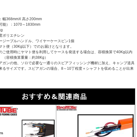
幅368mmX 高さ200mm
能）：1070～1830mm
kg
度ポリエチレン
ージープルハンドル、ワイヤーケースピン1個
マト便（30Kg以下）でのお届けとなります。
ご使用時にヤマト便を利用してケースを発送する場合は、容積換算で40Kg以内
。（容積換算重量：約38Kg）
アガンの他、ソロで必要な一通りのスピアフィッシング機材に加え、キャンプ道具
来るサイズです。スピアガンの場合、8～10丁程度＋シャフトを収めることが出来