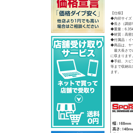
【仕様】
◆内径サイズ：
◆長さ（調節可
◆重量：6.35
◆材質：高密
◆付属品：イ
◆商品は、ヤ
最大長さでの
に収まります
◆手銛、スピ
等まで収納出
ます。