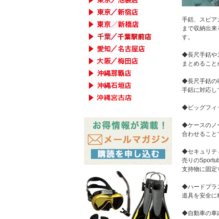
手銛、スピア
まで収納出来
す。
◆長尺手銛や
まとめること
◆長尺手銛の収
手銛に対応し
◆ビッグフィ
◆ケースのノ
合わせること
◆セキュリテ
売りのSpo
支持物に固定
◆ハードプラ
道具を安全に
◆自動車の車