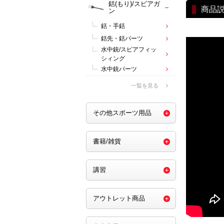
銛(もり)/スピアガ
商品
ン
銛・手銛
銛先・銛パーツ
水中銃/スピアフィッ
シィング
水中銃パーツ
一覧を見る
その他スポーツ用品
書籍/雑貨
講習
アウトレット商品