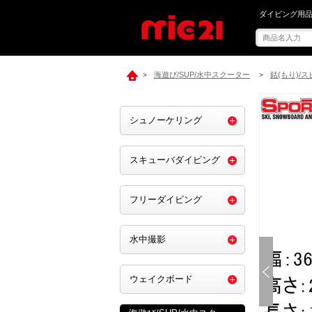
mic21で[ SP
ダイビング用品
海遊び/SUP/水中スクーター
銛(もり)/
>
>
シュノーケリング
スキューバダイビング
フリーダイビング
水中撮影
ウェイクボード