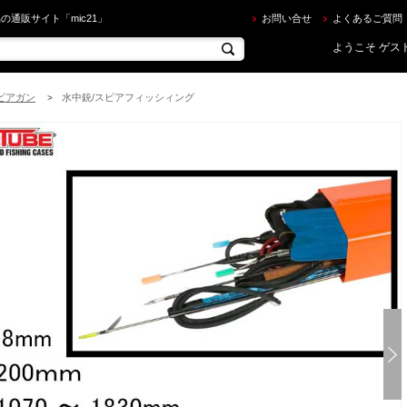
ORTUBE ] トラベルハードケース シリーズ3 BLAZE を買うならec.mic21.com
の通販サイト「mic21」
お問い合せ
よくあるご質問
ようこそ ゲスト
スピアガン
水中銃/スピアフィッシィング
>