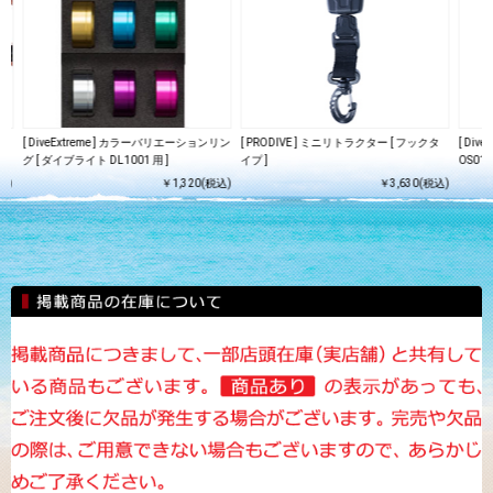
ー
[ DiveExtreme ] カラーバリエーションリン
[ PRODIVE ] ミニリトラクター [ フックタ
[ Div
グ [ ダイブライト DL1001 用 ]
イプ ]
OS01 
込)
￥1,320(税込)
￥3,630(税込)