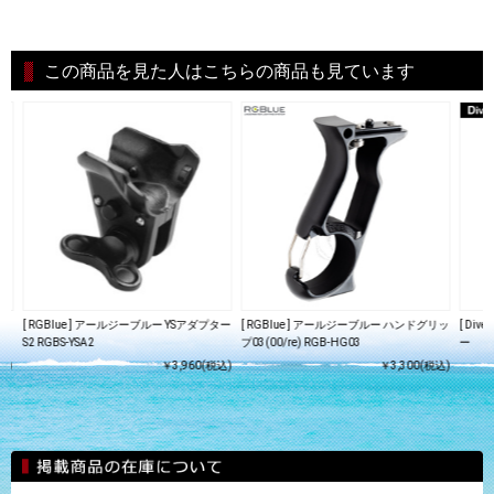
この商品を見た人はこちらの商品も見ています
ー
[ RGBlue ] アールジーブルー YSアダプター
[ RGBlue ] アールジーブルー ハンドグリッ
[ Div
S2 RGBS-YSA2
プ03(00/re) RGB-HG03
ー
込)
￥3,960(税込)
￥3,300(税込)