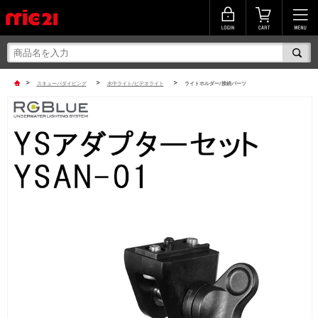
>
>
>
スキューバダイビング
水中ライト/ビデオライト
ライトホルダー/接続パーツ