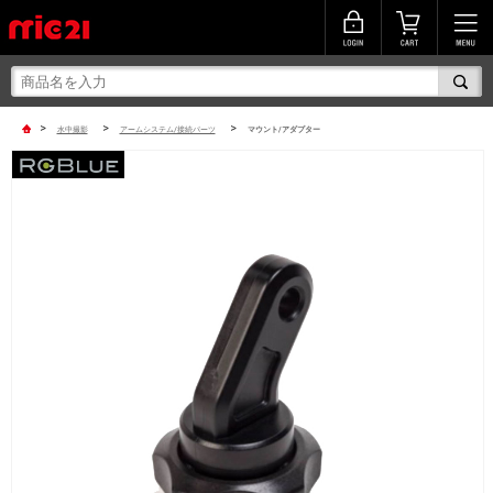
>
>
>
水中撮影
アームシステム/接続パーツ
マウント/アダプター