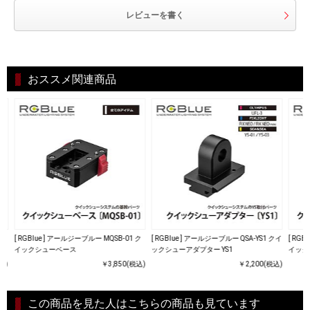
レビューを書く
おススメ関連商品
ク
[ RGBlue ] アールジーブルー MQSB-01 ク
[ RGBlue ] アールジーブルー QSA-YS1 クイ
[ RG
イックシューベース
ックシューアダプター YS1
イック
込)
￥3,850(税込)
￥2,200(税込)
この商品を見た人はこちらの商品も見ています