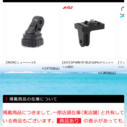
ク
[ INON ] シューベースII
[ AOI ] GP-MM-01-BLK GoProマウントベ
[ フィ
ースM01
ーベー
￥2,970(税込)
込)
￥3,080(税込)