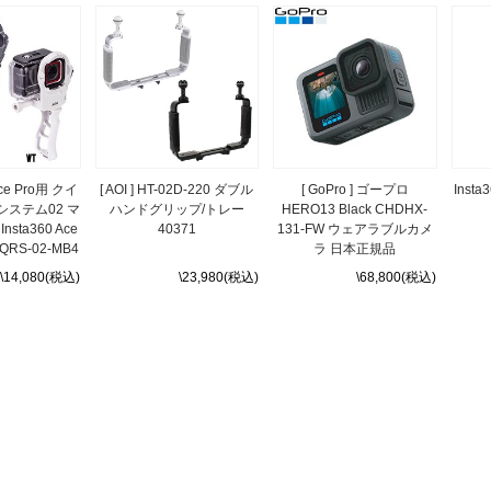
/ Ace Pro用 クイ
[ AOI ] HT-02D-220 ダブル
[ GoPro ] ゴープロ
Inst
ステム02 マ
ハンドグリップ/トレー
HERO13 Black CHDHX-
sta360 Ace
40371
131-FW ウェアラブルカメ
I-QRS-02-MB4
ラ 日本正規品
\14,080(税込)
\23,980(税込)
\68,800(税込)