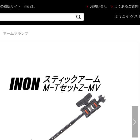
ON ] スティックアームM-TセットZ-MV を買うならec.mic21.com
の通販サイト「mic21」
お問い合せ
よくあるご質問
ようこそ ゲスト
アーム/クランプ