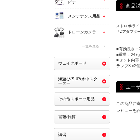
ビナ
商品
メンテナンス用品
ストロボ/ラ
「Zアダプタ
ドローンカメラ
一覧を見る
■有効長さ：3
■重量：247g 
■セット内容
ウェイクボード
ランプ3 x2
海遊び/SUP/水中スク
ーター
ユー
その他スポーツ用品
この商品に
レビューを
書籍/雑貨
講習