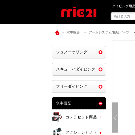
mic21で[ IN
ダイビング用品
水中撮影
アームシステム/接続パーツ
>
>
>
シュノーケリング
スキューバダイビング
フリーダイビング
水中撮影
カメラセット商品
アクションカメラ