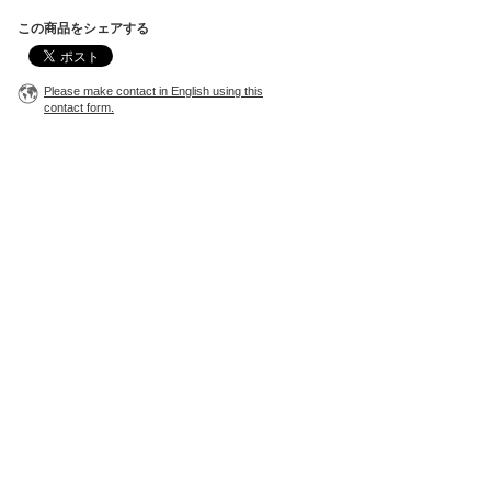
この商品をシェアする
Please make contact in English using this
contact form.