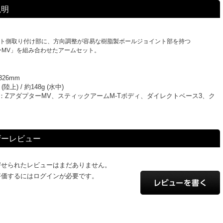
説明
イト側取り付け部に、方向調整が容易な樹脂製ボールジョイント部を持つ
ーMV」を組み合わせたアームセット。
26mm
(陸上) / 約148g (水中)
：ZアダプターMV、スティックアームM-Tボディ、ダイレクトベース3、ク
個
ザーレビュー
寄せられたレビューはまだありません。
評価するにはログインが必要です。