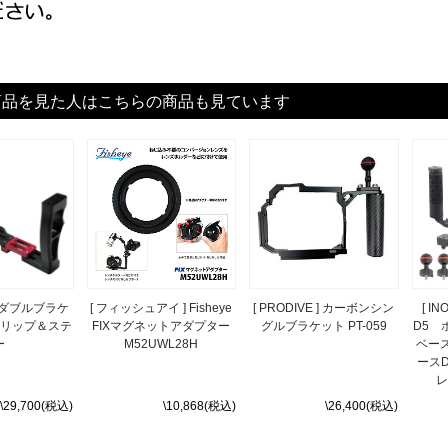
商品を見た人はこちらの商品も見ています
 ] ダブルブラケ
[ フィッシュアイ ] Fisheye
[ PRODIVE ] カーボンシン
[ I
グリップ＆ステ
FIXマグネットアダプター
グルブラケット PT-059
D5 
ー
M52UWL28H
ベース
ースD
レ
\29,700(税込)
\10,868(税込)
\26,400(税込)