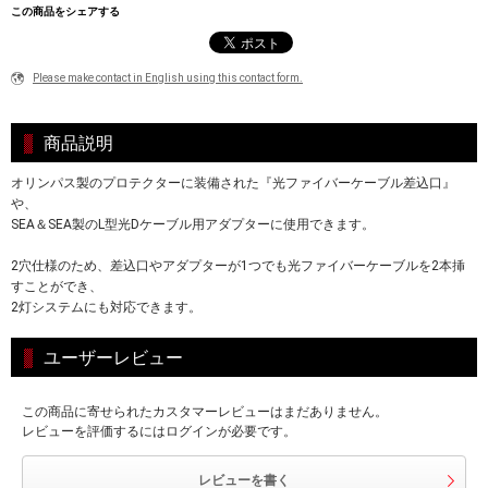
この商品をシェアする
Please make contact in English using this contact form.
商品説明
オリンパス製のプロテクターに装備された『光ファイバーケーブル差込口』
や、
SEA＆SEA製のL型光Dケーブル用アダプターに使用できます。
2穴仕様のため、差込口やアダプターが1つでも光ファイバーケーブルを2本挿
すことができ、
2灯システムにも対応できます。
ユーザーレビュー
この商品に寄せられたカスタマーレビューはまだありません。
レビューを評価するにはログインが必要です。
レビューを書く