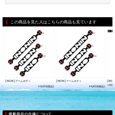
この商品を見た人はこちらの商品も見ています
[ INON ] アームボディ
[ INON ] アームボディ
[ IN
ーS SO
込)
￥6,436(税込)
￥6,436(税込)