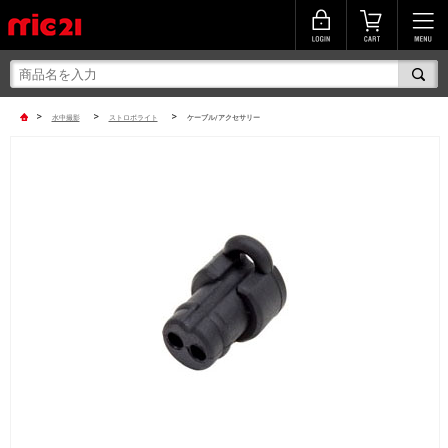
>
>
>
水中撮影
ストロボライト
ケーブル/アクセサリー