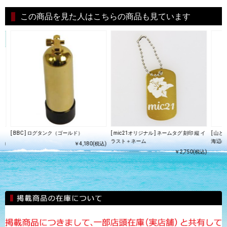
この商品を見た人はこちらの商品も見ています
[ BBC ] ログタンク（ゴールド）
[ mic21オリジナル ] ネームタグ 刻印 縦 イ
[ 山
ラスト＋ネーム
海辺の
込)
￥4,180(税込)
￥2,750(税込)