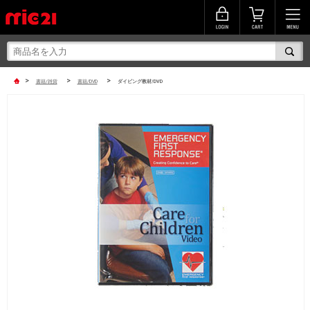
>
>
>
書籍/雑貨
書籍/DVD
ダイビング教材/DVD