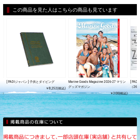
この商品を見た人はこちらの商品も見ています
シ
[ PADIジャパン ] 子供とダイビング
Marine Goods Magazine 2026-27 マリン
[ PA
グッズマガジン
（26
￥8,252(税込)
込)
￥300(税込)