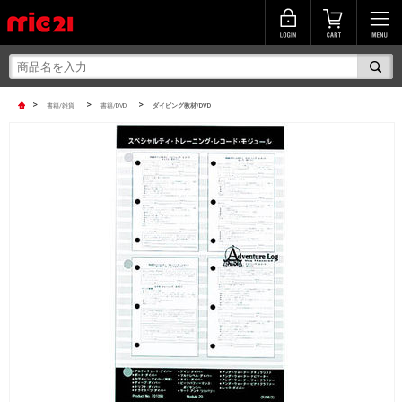
>
>
>
書籍/雑貨
書籍/DVD
ダイビング教材/DVD