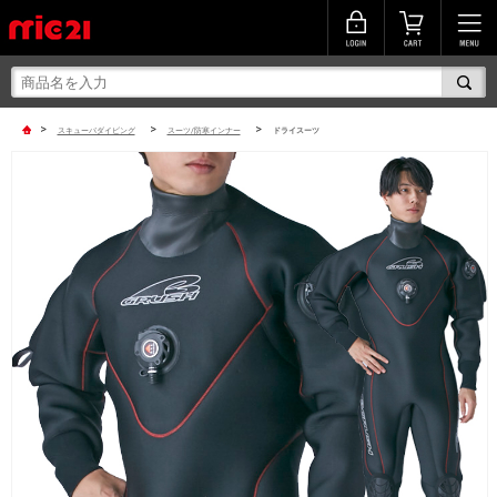
>
>
>
スキューバダイビング
スーツ/防寒インナー
ドライスーツ