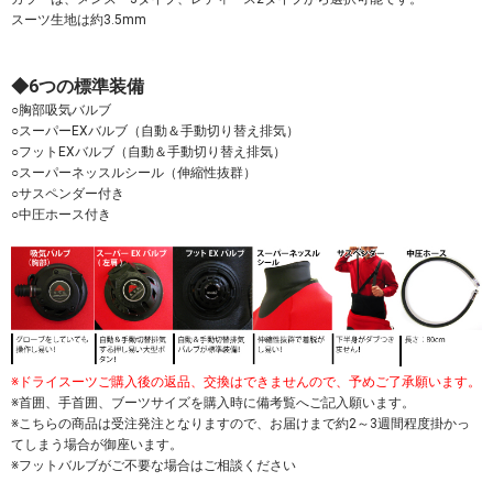
スーツ生地は約3.5mm
◆6つの標準装備
○胸部吸気バルブ
○スーパーEXバルブ（自動＆手動切り替え排気）
○フットEXバルブ（自動＆手動切り替え排気）
○スーパーネッスルシール（伸縮性抜群）
○サスペンダー付き
○中圧ホース付き
※ドライスーツご購入後の返品、交換はできませんので、予めご了承願います。
※首囲、手首囲、ブーツサイズを購入時に備考覧へご記入願います。
※こちらの商品は受注発注となりますので、お届けまで約2～3週間程度掛かっ
てしまう場合が御座います。
※フットバルブがご不要な場合はご相談ください