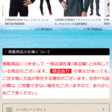
スプ
[ GRUSH ] 5mm ウェットスーツ メンズ
[ GRUSH ] GRUSH ドライスーツ メンズ Ｂ
[ PR
WET SUITS MENS
Ｋ／ＲＤステッチ[ 送料無料 ]
SPORT
込)
￥27,830(税込)
￥109,780(税込)
コーポレートサイト