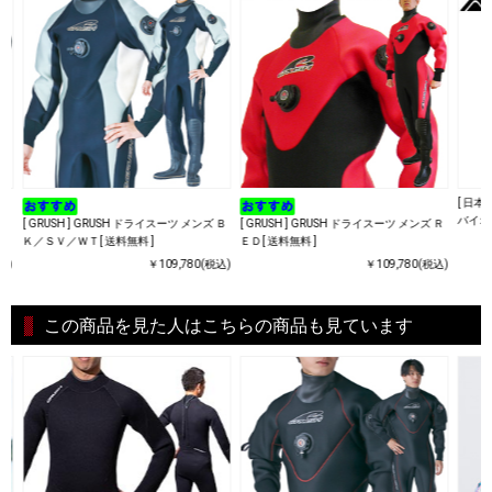
[ 日
バイオ
ー
[ GRUSH ] GRUSH ドライスーツ メンズ Ｂ
[ GRUSH ] GRUSH ドライスーツ メンズ Ｒ
Ｋ／ＳＶ／ＷＴ[ 送料無料 ]
ＥＤ[ 送料無料 ]
込)
￥109,780(税込)
￥109,780(税込)
この商品を見た人はこちらの商品も見ています