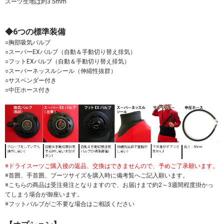
スーツ生地は約3.5mm
◆6つの標準装備
○胸部吸気バルブ
○スーパーEXバルブ（自動＆手動切り替え排気）
○フットEXバルブ（自動＆手動切り替え排気）
○スーパーネッスルシール（伸縮性抜群）
○サスペンダー付き
○中圧ホース付き
※ドライスーツご購入後の返品、交換はできませんので、予めご了承願います。
※首囲、手首囲、ブーツサイズを購入時に備考覧へご記入願います。
※こちらの商品は受注発注となりますので、お届けまで約2～3週間程度掛かっ
てしまう場合が御座います。
※フットバルブがご不要な場合はご相談ください