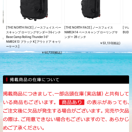
スプ
[ THE NORTH FACE ] ノースフェイス ベー
[ THE NORTH FACE ] ノースフェイス
[ マレス
スキャンプ ローリングサンダー 36インチ
NM82414 ベースキャンプ ローリングサ
BUDDY
Base Camp Rolling Thunder 36"
ンダー 28インチ
込)
NM82413 ブラック K [ アウトドア キャリ
￥53,130(税込)
ーケース ]
￥60,720(税込)