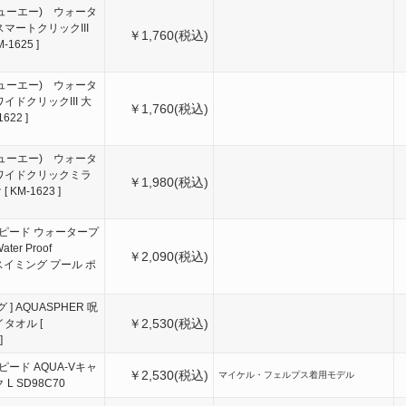
キューエー) ウォータ
マートクリックIII
￥1,760(税込)
-1625 ]
キューエー) ウォータ
イドクリックIII 大
￥1,760(税込)
622 ]
キューエー) ウォータ
ワイドクリックミラ
￥1,980(税込)
[ KM-1623 ]
 ] スピード ウォータープ
er Proof
￥2,090(税込)
[ スイミング プール ポ
 ] AQUASPHER 呪
￥2,530(税込)
タオル [
]
] スピード AQUA-Vキャ
￥2,530(税込)
マイケル・フェルプス着用モデル
L SD98C70