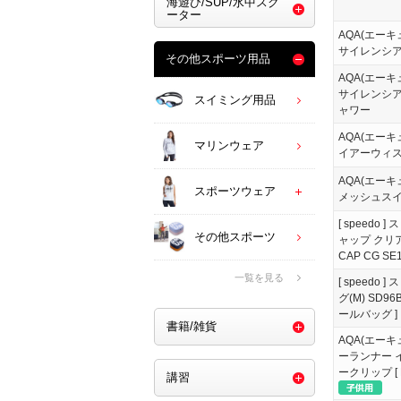
海遊び/SUP/水中スク
ーター
AQA(エーキ
サイレンシア
その他スポーツ用品
AQA(エーキ
サイレンシア
スイミング用品
ャワー
AQA(エーキ
マリンウェア
イアーウィス
AQA(エーキ
スポーツウェア
メッシュス
[ speedo
その他スポーツ
ャップ クリア
CAP CG SE
一覧を見る
[ speedo
グ(M) SD96
ールバッグ ]
書籍/雑貨
AQA(エー
ーランナー 
ークリップ [ K
講習