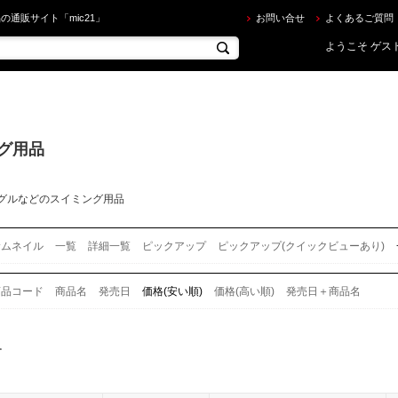
ング用品 を買うならec.mic21.com 並び順：価格(安い順)
の通販サイト「mic21」
お問い合せ
よくあるご質問
ようこそ ゲスト
グ用品
グルなどのスイミング用品
サムネイル
一覧
詳細一覧
ピックアップ
ピックアップ(クイックビューあり)
商品コード
商品名
発売日
価格(安い順)
価格(高い順)
発売日＋商品名
す