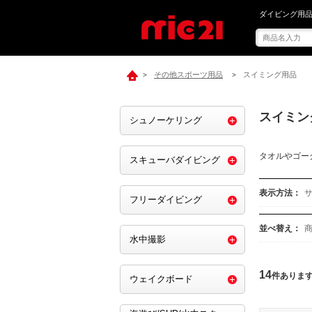
mic21でスイミ
ダイビング用品
その他スポーツ用品
スイミング用品
>
>
スイミン
シュノーケリング
タオルやゴー
スキューバダイビング
表示方法：
フリーダイビング
並べ替え：
水中撮影
14
件ありま
ウェイクボード