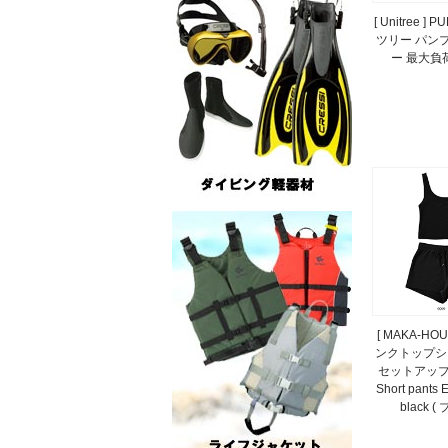
[ Unitree ]
ツリー パンプ
ー 最大負荷
[ MAKA-HO
ンクトップシ
セットアップ / 
Short pants 
black (