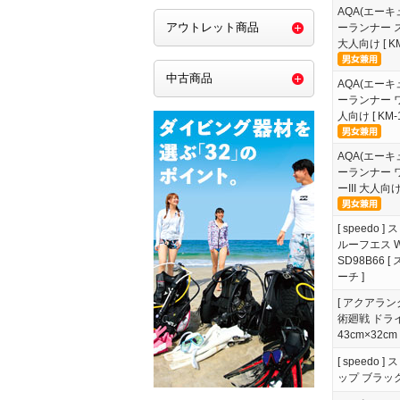
AQA(エー
アウトレット商品
ーランナー ス
大人向け [ KM
中古商品
AQA(エー
ーランナー ワ
人向け [ KM-1
AQA(エー
ーランナー 
ーIII 大人向け 
[ speedo
ルーフエス Wat
SD98B66 
ーチ ]
[ アクアラング
術廻戦 ドライ
43cm×32cm 
[ speedo 
ップ ブラック 