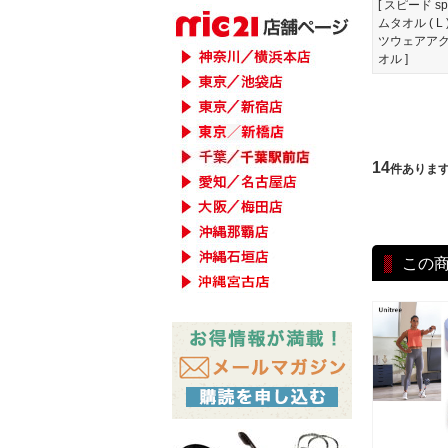
[ スピード s
ムタオル ( L 
ツウェアアク
オル ]
14
件ありま
この