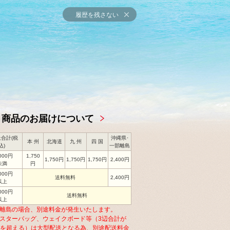
履歴を残さない
商品のお届けについて
合計(税
沖縄県･
本 州
北海道
九 州
四 国
込)
一部離島
,000円
1,750
1,750円
1,750円
1,750円
2,400円
未満
円
,000円
送料無料
2,400円
以上
,000円
送料無料
以上
離島の場合、別途料金が発生いたします。
スターバッグ、ウェイクボード等（3辺合計が
cmを超える）は大型配送となる為、別途配送料金