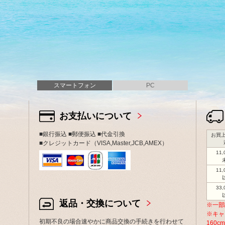
スマートフォン
PC
お支払いについて
■銀行振込 ■郵便振込 ■代金引換
お買上
■クレジットカード（VISA,Master,JCB,AMEX）
11
11
33
返品・交換について
※一部
※キャ
初期不良の場合速やかに商品交換の手続きを行わせて
160