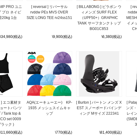
 PUMP PRO ユニ
[ reversal ] リバーサル
[ BILLABONG ] ビラボン ウ
[ r
 プロ ネイビ
rvddw PEs MVS OVER
ィメンズ SURF FLEX
rvdd
20kg 1台
SIZE LONG TEE rv24ss151
（UPF50+）GRAPHIC
MES
TANK サーフタンクトップ
イメッ
BG01C853
C
\34,980(税込)
\9,900(税込)
\6,380(税込)
U ] エコ素材タ
AQA(エーキューエー) KP-
[ Burton ] バートン メンズ X
[ Pa
ョートパンツ
1935 メッシュスイムキャ
EST スノーボードバインデ
ンズ・
Tank top &
ップ
ィング Mサイズ 222341
レイン
ECO set 0009
(SMDB
 ブラック )
3
\11,660(税込)
\770(税込)
\81,400(税込)