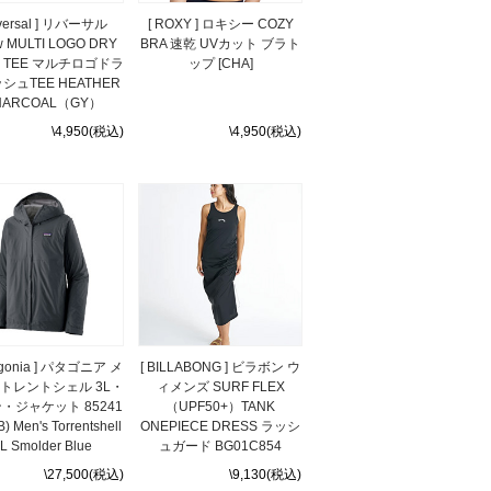
eversal ] リバーサル
[ ROXY ] ロキシー COZY
w MULTI LOGO DRY
BRA 速乾 UVカット ブラト
H TEE マルチロゴドラ
ップ [CHA]
シュTEE HEATHER
HARCOAL（GY）
\4,950(税込)
\4,950(税込)
tagonia ] パタゴニア メ
[ BILLABONG ] ビラボン ウ
トレントシェル 3L・
ィメンズ SURF FLEX
・ジャケット 85241
（UPF50+）TANK
) Men's Torrentshell
ONEPIECE DRESS ラッシ
L Smolder Blue
ュガード BG01C854
\27,500(税込)
\9,130(税込)