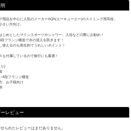
説明
グ用品を中心に人気のメーカーAQA(エーキューエー)のスイミング用耳栓。
小さい方向け。
はじめとしたマリンスポーツやシャワー、入浴などの際にお勧め！
4段フランジ構造で水の浸入を防ぎます！
し使えるのも衛生的でうれしいポイント！
スも付属しているので旅行にも最適！
り)
製
い4段フランジ構造
方、お子様向け
用
ザーレビュー
寄せられたレビューはまだありません。