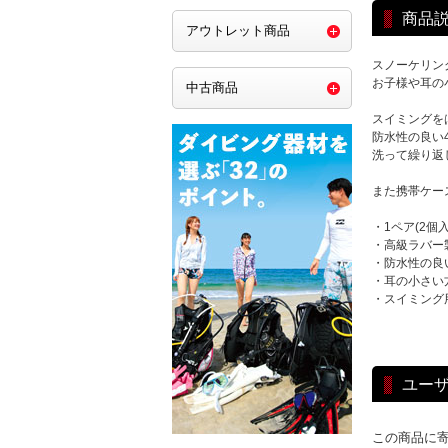
商品
アウトレット商品
スノーケリン
お子様や耳の
中古商品
スイミングを
防水性の良い
洗って繰り返
また携帯ケー
・1ペア(2個入
・高級ラバー
・防水性の良
・耳の小さい
・スイミング
ユー
この商品に