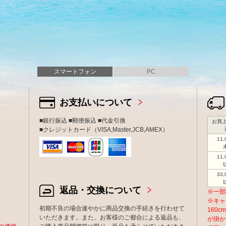
スマートフォン
PC
お支払いについて
■銀行振込 ■郵便振込 ■代金引換
お買上
■クレジットカード（VISA,Master,JCB,AMEX）
11
11
33
返品・交換について
※一部
※キャ
初期不良の場合速やかに商品交換の手続きを行わせて
160
いただきます。また、お客様のご都合による返品も、
が掛か