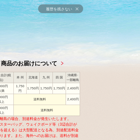
履歴を残さない
商品のお届けについて
合計(税
沖縄県･
本 州
北海道
九 州
四 国
込)
一部離島
,000円
1,750
1,750円
1,750円
1,750円
2,400円
未満
円
,000円
送料無料
2,400円
以上
,000円
送料無料
以上
離島の場合、別途料金が発生いたします。
スターバッグ、ウェイクボード等（3辺合計が
cmを超える）は大型配送となる為、別途配送料金
ります。また、海外へのお届けは、送料が別途