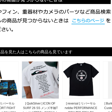
商品を見た人はこちらの商品も見ています
l ] リバーサル
[ QuikSilver ] ICON OF
[ reversal ] リバーサル
[ Bu
ORT FIGHT
SURF 26 SS メンズ半袖T
rvddw PERFORMANCE
Cust