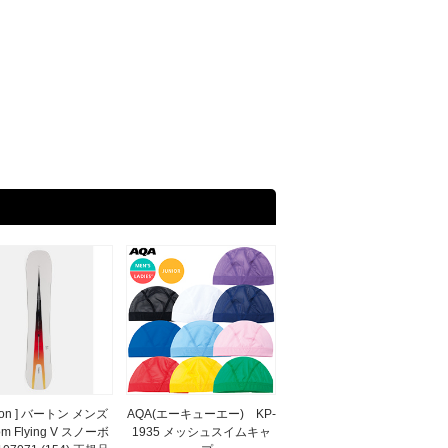
rton ] バートン メンズ
AQA(エーキューエー) KP-
om Flying V スノーボ
1935 メッシュスイムキャ