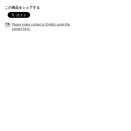
この商品をシェアする
Please make contact in English using this
contact form.