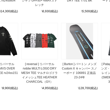
 rv24ss604
シャツ UPF50+ 4WAYスト
DRY TEE T751 BK
ード 1
レッチ
\14,300(税込)
\6,930(税込)
\5,500(税込)
l ] リバーサル
[ reversal ] リバーサル
[ Burton ] バートン メンズ
[ Pa
 MVS OVER
rvddw MULTI LOGO DRY
Custom X キャンバー スノ
ンズ・
EE rv24ss151
MESH TEE マルチロゴドラ
ーボード 106891 正規品
レイン
イメッシュTEE HEATHER
23-24年
(SMDB
CHARCOAL（GY）
3
\9,900(税込)
\4,950(税込)
\128,700(税込)