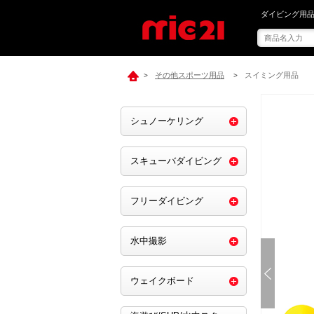
mic21でAQA
ダイビング用品
その他スポーツ用品
スイミング用品
>
>
シュノーケリング
スキューバダイビング
フリーダイビング
水中撮影
ウェイクボード