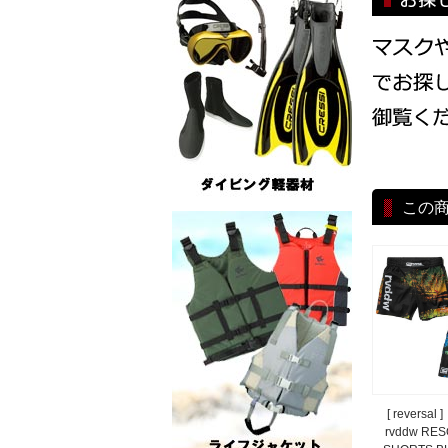
この
[ reversa
rvddw RES