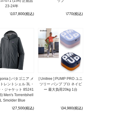
07071 (154) 正規品
ップ
23-24年
\107,800(税込)
\770(税込)
tagonia ] パタゴニア メ
[ Unitree ] PUMP PRO ユニ
トレントシェル 3L・
ツリー パンプ プロ ネイビ
・ジャケット 85241
ー 最大負荷20kg 1台
) Men's Torrentshell
L Smolder Blue
\27,500(税込)
\34,980(税込)