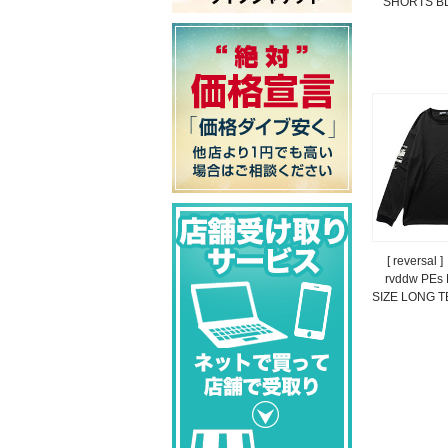
SHORTS BL
[ reversa
rvddw PEs
SIZE LONG T