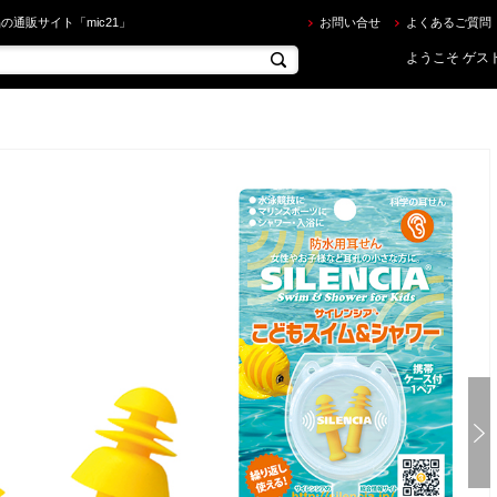
(エーキューエー) KP-1921 サイレンシア こども スイム&シャワー を買うならec.mic21.com
の通販サイト「mic21」
お問い合せ
よくあるご質問
ようこそ ゲスト