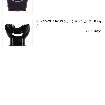
[ MURAKAMI ] 1163KS シリコンマウスピース CBタイ
プ
￥1,738(税込)
つづきを見る
[1～16件]
34
件あります
>
>
>
>
スキューバダイビング
重器材(BCD・レギュ他)
パーツ/アクセサリー
マウスピース