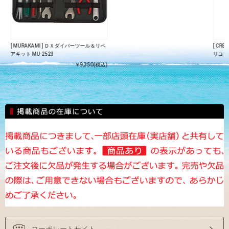
[ MURAKAMI ] ＤＸダイバーツール＆リペ
[ CR
アキット MU-2523
リコン）
￥9,350(税込)