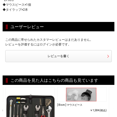
◆マウスピース×1個
◆タイラップ×2本
ユーザーレビュー
この商品に寄せられたカスタマーレビューはまだありません。
レビューを評価するにはログインが必要です。
レビューを書く
この商品を見た人はこちらの商品も見ています
[ Bism ] マウスピース
込)
￥1,584(税込)