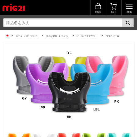
>
>
>
>
スキューバダイビング
重器材(BCD・レギュ他)
パーツ/アクセサリー
マウスピース