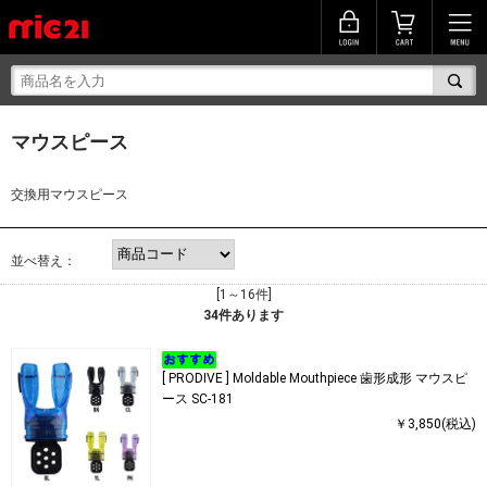
マウスピース
交換用マウスピース
並べ替え：
[1～16件]
34
件あります
[ PRODIVE ] Moldable Mouthpiece 歯形成形 マウスピ
ース SC-181
￥3,850(税込)