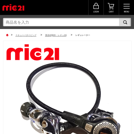
>
>
>
スキューバダイビング
重器材(BCD・レギュ他)
レギュレーター