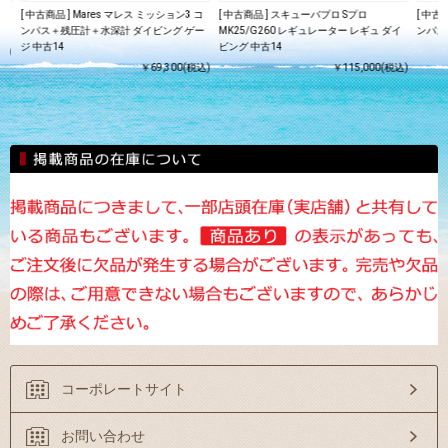
ク
[ 中古商品 ] Mares マレス ミッション3 コ
[ 中古商品 ] スキューバプロ Sプロ
[ 中古
ンパス＋残圧計＋水深計 ダイビング ゲー
MK25/G260 レギュレーター レギュ ダイ
ンパス
ジ 中古14
ビング 中古14
込)
￥69,300(税込)
￥115,000(税込)
コーポレートサイト
お問い合わせ