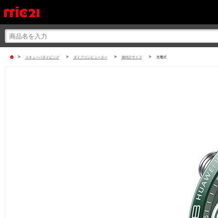
>
>
>
>
スキューバダイビング
ダイブコンピューター
腕時計サイズ
充電式