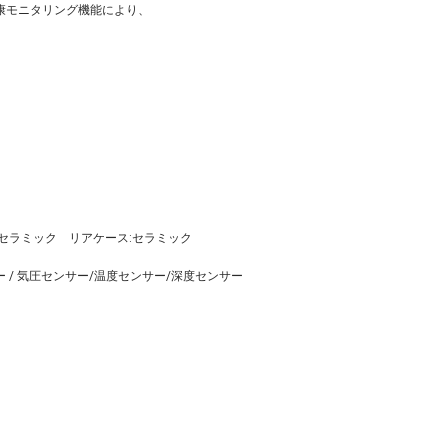
康モニタリング機能により、
セラミック リアケース:セラミック
ー / 気圧センサー/温度センサー/深度センサー