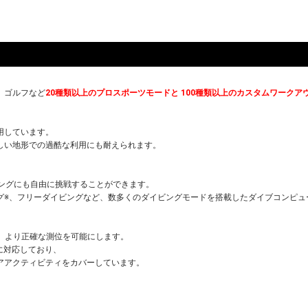
、ゴルフなど
20種類以上のプロスポーツモードと 100種類以上のカスタムワークア
用しています。
しい地形での過酷な利用にも耐えられます。
ングにも自由に挑戦することができます。
グ※、フリーダイビングなど、数多くのダイビングモードを搭載したダイブコンピュ
れ、より正確な測位を可能にします。
に対応しており、
アアクティビティをカバーしています。