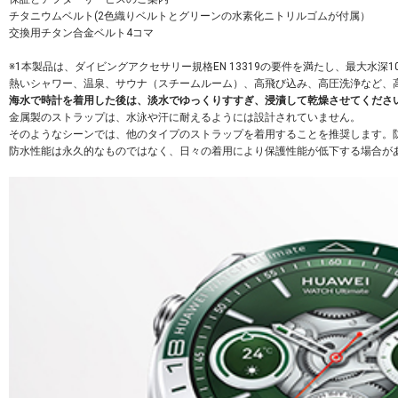
チタニウムベルト(2色織りベルトとグリーンの水素化ニトリルゴムが付属）
交換用チタン合金ベルト4コマ
※1本製品は、ダイビングアクセサリー規格EN 13319の要件を満たし、最大水深
熱いシャワー、温泉、サウナ（スチームルーム）、高飛び込み、高圧洗浄など、
海水で時計を着用した後は、淡水でゆっくりすすぎ、浸漬して乾燥させてくださ
金属製のストラップは、水泳や汗に耐えるようには設計されていません。
そのようなシーンでは、他のタイプのストラップを着用することを推奨します。
防水性能は永久的なものではなく、日々の着用により保護性能が低下する場合が