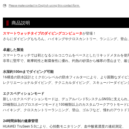
Please make contact in English using this contact form.
商品説明
スマートウォッチタイプのダイビングコンピュータ
が登場！
さらにダイビングもちろん、ハイキングやクロスカントリー、ランニング、登山
卓越した製造
スマートウォッチでは初となるジルコニウムをベースとしたリキッドメタルを使
非常に堅牢で、耐摩耗性と耐腐食性に優れ、灼熱の砂漠から極寒の雪山まで、厳
水深約100mまでダイビング可能
16構造の防水設計とミクロンレベルの防水フィルターにより、より困難なダイビ
レクリエーショナルダイビング、テクニカルダイビング、スキューバーダイビン
エクスペディションモード
新しいエクスペディションモードは、デュアルバンド5システムGNSSに支えら
20種類以上のプロスポーツモードと100種類以上のカスタムワークアウトモード
ハイキング、クロスカントリーランニング、登山、ゴルフなど、憧れのアウトド
24時間体制の健康管理
HUAWEI TruSeen 5.0により、心拍数モニタリング、血中酸素濃度の連続測定、