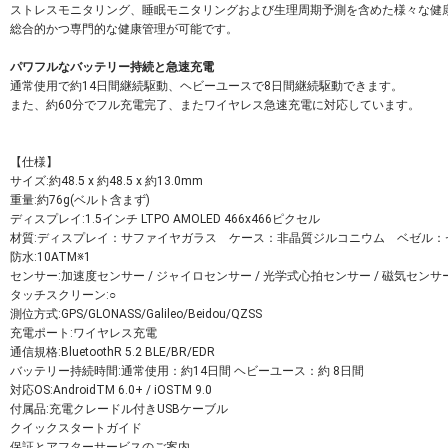
ストレスモニタリング、睡眠モニタリングおよび生理周期予測を含めた様々な健
総合的かつ専門的な健康管理が可能です。
パワフルなバッテリー持続と急速充電
通常使用で約14日間継続駆動、ヘビーユースで8日間継続駆動できます。
また、約60分でフル充電完了、またワイヤレス急速充電に対応しています。
【仕様】
サイズ:約48.5 x 約48.5 x 約13.0mm
重量:約76g(ベルト含まず)
ディスプレイ:1.5インチ LTPO AMOLED 466x466ピクセル
材質:ディスプレイ：サファイヤガラス ケース：非晶質ジルコニウム ベゼル：
防水:10ATM※1
センサー:加速度センサー / ジャイロセンサー / 光学式心拍センサー / 磁気センサ
タッチスクリーン:○
測位方式:GPS/GLONASS/Galileo/Beidou/QZSS
充電ポート:ワイヤレス充電
通信規格:BluetoothR 5.2 BLE/BR/EDR
バッテリー持続時間:通常使用：約14日間 ヘビーユース：約 8日間
対応OS:AndroidTM 6.0+ / iOSTM 9.0
付属品:充電クレードル付きUSBケーブル
クイックスタートガイド
保証とアフターサービスのご案内