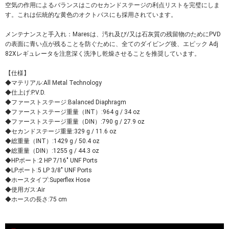
空気の作用によるバランスはこのセカンドステージの利点リストを完璧にしま
す。これは伝統的な黄色のオクトパスにも採用されています。
メンテナンスと手入れ：Maresは、汚れ及び/又は石灰質の残留物のためにPVD
の表面に青い点が残ることを防ぐために、全てのダイビング後、エピック Adj
82Xレギュレータを注意深く洗浄し乾燥させることを推奨しています。
【仕様】
◆マテリアル:All Metal Technology
◆仕上げ:P.V.D.
◆ファーストステージ:Balanced Diaphragm
◆ファーストステージ重量（INT）:964 g / 34 oz
◆ファーストステージ重量（DIN）:790 g / 27.9 oz
◆セカンドステージ重量:329 g / 11.6 oz
◆総重量（INT）:1429 g / 50.4 oz
◆総重量（DIN）:1255 g / 44.3 oz
◆HPポート:2 HP 7/16" UNF Ports
◆LPポート:5 LP 3/8" UNF Ports
◆ホースタイプ:Superflex Hose
◆使用ガス:Air
◆ホースの長さ:75 cm