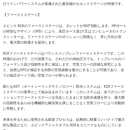
びツインパワーシステムが装備された最先端のセカンドステージが特徴です。
【ファーストステージ】
エピック 82Xのファーストステージは、タレットが360°回転します。HPポート
の特別なデザイン（OPD）により、高圧ホース及び/又はコンピュータのトラン
スミッターは、ファーストステージのポジションに関係なく、常に方向が戻
り、最大限の快適さを提供します。
82Xファーストステージはバランスメンブレンファーストステージです。この
特徴のおかげで、どの深度でも、どれだけの供給圧力でも、トップレベルのパ
フォーマンス及び信頼性を常に保証します。空気フローの詳細な研究による
と、自然なDFCが保証する内部の空気移動を最大にすることが可能であり、全
ての低圧ポートで高い空気フローが得られます。
新たなAST（オートシーリングテクノロジー）防水システムは、82Xファース
トステージの基準として組み込まれています：このシステムは、全てのコンデ
ィションでファーストステージを完走したままにする防水保護を作り、最大限
の信頼性をあらゆる機械的な解決策を講じることなく空気フローにより自動的
に作動します。
本体を作るために使用される鍛造プロセスは、結果的に軽量コンパクトで魅力
的な製品となり、エピックアジャスタブル 82Xをユニークなものにしていま