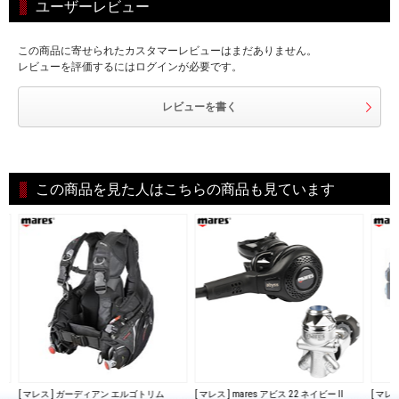
ユーザーレビュー
この商品に寄せられたカスタマーレビューはまだありません。
レビューを評価するにはログインが必要です。
レビューを書く
この商品を見た人はこちらの商品も見ています
L
[ マレス ] ガーディアン エルゴトリム
[ マレス ] mares アビス 22 ネイビー II
[ マレス