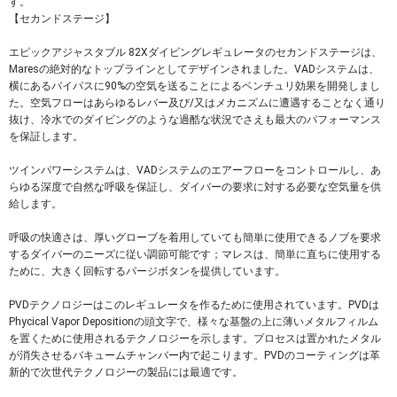
す。
【セカンドステージ】
エピックアジャスタブル 82Xダイビングレギュレータのセカンドステージは、
Maresの絶対的なトップラインとしてデザインされました。VADシステムは、
横にあるバイパスに90%の空気を送ることによるベンチュリ効果を開発しまし
た。空気フローはあらゆるレバー及び/又はメカニズムに遭遇することなく通り
抜け、冷水でのダイビングのような過酷な状況でさえも最大のパフォーマンス
を保証します。
ツインパワーシステムは、VADシステムのエアーフローをコントロールし、あ
らゆる深度で自然な呼吸を保証し、ダイバーの要求に対する必要な空気量を供
給します。
呼吸の快適さは、厚いグローブを着用していても簡単に使用できるノブを要求
するダイバーのニーズに従い調節可能です；マレスは、簡単に直ちに使用する
ために、大きく回転するパージボタンを提供しています。
PVDテクノロジーはこのレギュレータを作るために使用されています。PVDは
Phycical Vapor Depositionの頭文字で、様々な基盤の上に薄いメタルフィルム
を置くために使用されるテクノロジーを示します。プロセスは置かれたメタル
が消失させるバキュームチャンバー内で起こります。PVDのコーティングは革
新的で次世代テクノロジーの製品には最適です。