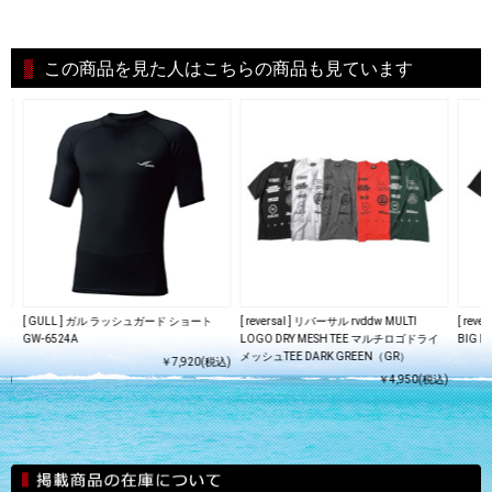
この商品を見た人はこちらの商品も見ています
袖ラッ
[ GULL ] ガル ラッシュガード ショート
[ reversal ] リバーサル rvddw MULTI
[ rev
ュラ
GW-6524A
LOGO DRY MESH TEE マルチロゴドライ
BIG M
メッシュTEE DARK GREEN（GR）
￥7,920(税込)
込)
￥4,950(税込)