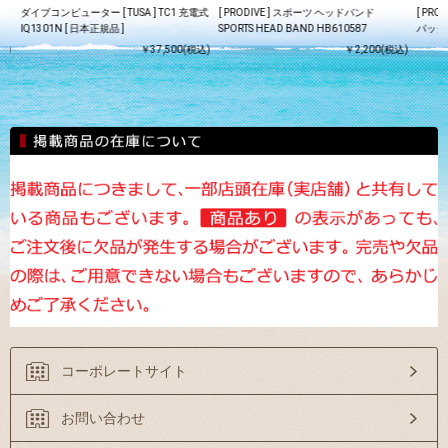
スプ
ダイブコンピューター [ TUSA ] TC1 充電式
[ PRODIVE ] スポーツ ヘッドバンド
[ PRO
IQ1301N [ 日本正規品 ]
SPORTS HEAD BAND HB610587
パック
込)
￥37,500(税込)
￥2,200(税込)
コーポレートサイト
お問い合わせ