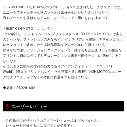
ELEY KISHIMOTOとROXYのコラボレーションで生まれたビーチサンダルです。
ユニークでキャッチーな柄のソールは気分を高めたいときにぴったり。
海やプールのお供はもちろんのこと、ワンマイル用にもおすすめです。
＜ELEY KISHIMOTO について＞
1992年設立、ロンドンベースのプリントスタジオ「ELEY KISHIMOTO」は多く
のジャンル、ファッションのみならず、 インテリアから建築、デザインコラボ
レーションまで多岐にわたる制作活動をグローバルに手掛けている。
鮮やかで力強いファッションコレクションで一躍その名は広まり、その独自な
プリントは自由に何にでもデコレーション出来る可能性を人々に印象付けるこ
とになる。
それはまさに彼らの作品の魅力でありアイデンティティー、‘Print The
World’ (世界をプリントしよう）その言葉と共にELEY KISHIMOTOはユニー
クでクリエイティブなその才能で作品を作り続けている。
◆品番：RSD201602
ユーザーレビュー
この商品に寄せられたカスタマーレビューはまだありません。
レビューを評価するにはログインが必要です。