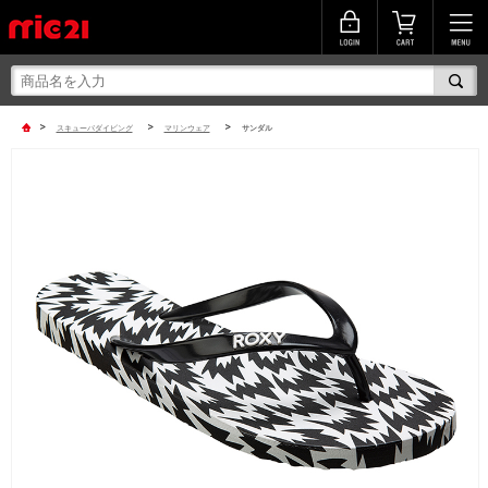
>
>
>
スキューバダイビング
マリンウェア
サンダル