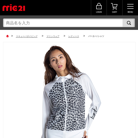
>
>
>
>
スキューバダイビング
マリンウェア
レディース
パーカー/シャツ