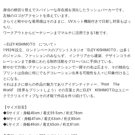
身頃の柄切り替えでスパイシーな存在感を演出したラッシュパーカーです。
左袖のロゴがアクセントを添えています。
さらりと軽やかな着用感はそのままに、UVカット機能付きで日射し対策もばっ
ちり。
ワークアウトからビーチシーンまでマルチに活用できる1枚です。
＜ELEY KISHIMOTO について＞
1992年設立、ロンドンベースのプリントスタジオ「ELEY KISHIMOTO」は多く
のジャンル、ファッションのみならず、 インテリアから建築、デザインコラボ
レーションまで多岐にわたる制作活動をグローバルに手掛けている。
鮮やかで力強いファッションコレクションで一躍その名は広まり、その独自な
プリントは自由に何にでもデコレーション出来る可能性を人々に印象付けるこ
とになる。
それはまさに彼らの作品の魅力でありアイデンティティー、‘Print The
World’ (世界をプリントしよう）その言葉と共にELEY KISHIMOTOはユニー
クでクリエイティブなその才能で作品を作り続けている。
【サイズ目安】
◆Sサイズ：身幅45cm / 着丈59.5cm / 裄丈78cm
◆Mサイズ：身幅47cm / 着丈63cm / 裄丈80cm
◆Lサイズ：身幅49cm / 着丈65cm / 裄丈81cm