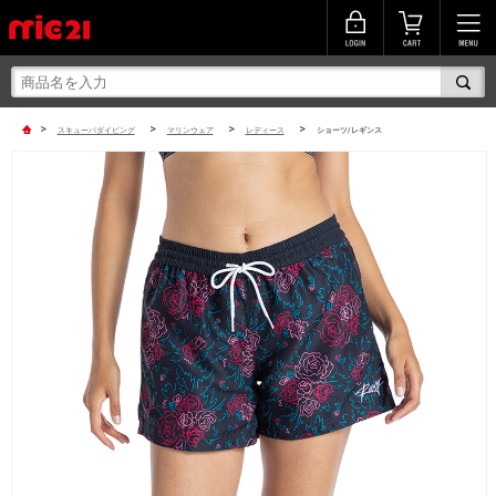
>
>
>
>
スキューバダイビング
マリンウェア
レディース
ショーツ/レギンス