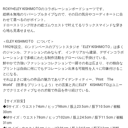
ROXY×ELEY KISHIMOTOのコラボレーションボードショーツです。
総柄＆無地のリバーシブルタイプなので、その日の気分やコーディネートに合
わせて選べるのがポイント。
ドローストリング付きの総ゴムウエストで叶えてるリラックスマインドな穿き
心地も見逃せません。
＜ELEY KISHIMOTO について＞
1992年設立、ロンドンベースのプリントスタジオ「ELEY KISHIMOTO」は多く
のジャンル、ファッションのみならず、 インテリアから建築、デザインコラボ
レーションまで多岐にわたる制作活動をグローバルに手掛けている。
鮮やかで力強いファッションコレクションで一躍その名は広まり、その独自な
プリントは自由に何にでもデコレーション出来る可能性を人々に印象付けるこ
とになる。
それはまさに彼らの作品の魅力でありアイデンティティー、‘Print The
World’ (世界をプリントしよう）その言葉と共にELEY KISHIMOTOはユニー
クでクリエイティブなその才能で作品を作り続けている。
【サイズ目安】
◆Sサイズ：ウエスト74cm / ヒップ98cm / 股上23.5cm / 股下10.5cm / 裾幅
30cm
◆Mサイズ：ウエスト78cm / ヒップ102cm / 股上24.5cm / 股下11.5cm / 裾幅
31cm