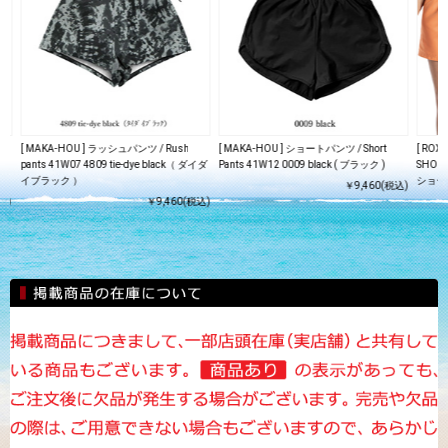
/
[ MAKA-HOU ] ラッシュパンツ / Rush
[ MAKA-HOU ] ショートパンツ / Short
[ ROX
pants 41W07 4809 tie-dye black（ ダイダ
Pants 41W12 0009 black ( ブラック )
SHO
イブラック ）
ショーツ
￥9,460(税込)
込)
￥9,460(税込)