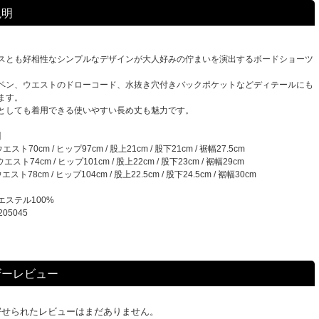
説明
スとも好相性なシンプルなデザインが大人好みの佇まいを演出するボードショーツ
ペン、ウエストのドローコード、水抜き穴付きバックポケットなどディテールにも
ます。
としても着用できる使いやすい長め丈も魅力です。
】
ト70cm / ヒップ97cm / 股上21cm / 股下21cm / 裾幅27.5cm
ト74cm / ヒップ101cm / 股上22cm / 股下23cm / 裾幅29cm
ト78cm / ヒップ104cm / 股上22.5cm / 股下24.5cm / 裾幅30cm
ステル100%
05045
ザーレビュー
寄せられたレビューはまだありません。