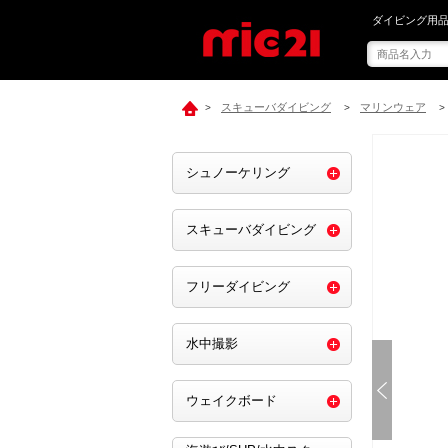
mic21で[ RO
ダイビング用品
スキューバダイビング
マリンウェア
>
>
>
シュノーケリング
スキューバダイビング
フリーダイビング
水中撮影
ウェイクボード