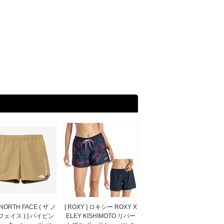
 NORTH FACE ( ザ ノ
[ ROXY ] ロキシー ROXY X
フェイス ) ] パイピン
ELEY KISHIMOTO リバー