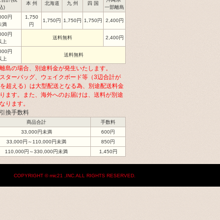
本 州
北海道
九 州
四 国
込)
一部離島
,000円
1,750
1,750円
1,750円
1,750円
2,400円
未満
円
,000円
送料無料
2,400円
以上
,000円
送料無料
以上
離島の場合、別途料金が発生いたします。
スターバッグ、ウェイクボード等（3辺合計が
cmを超える）は大型配送となる為、別途配送料金
ります。また、海外へのお届けは、送料が別途
なります。
引換手数料
商品合計
手数料
33,000円未満
600円
33,000円～110,000円未満
850円
110,000円～330,000円未満
1,450円
COPYRIGHT © mic21 ,INC.ALL RIGHTS RESERVED.