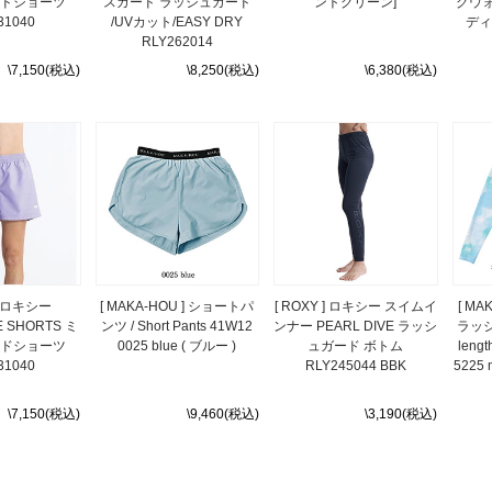
ードショーツ
スガード ラッシュガード
ントグリーン]
グウ
31040
/UVカット/EASY DRY
ディ
RLY262014
\7,150(税込)
\8,250(税込)
\6,380(税込)
 ] ロキシー
[ MAKA-HOU ] ショートパ
[ ROXY ] ロキシー スイムイ
[ MA
E SHORTS ミ
ンツ / Short Pants 41W12
ンナー PEARL DIVE ラッシ
ラッシ
ードショーツ
0025 blue ( ブルー )
ュガード ボトム
leng
31040
RLY245044 BBK
5225
\7,150(税込)
\9,460(税込)
\3,190(税込)