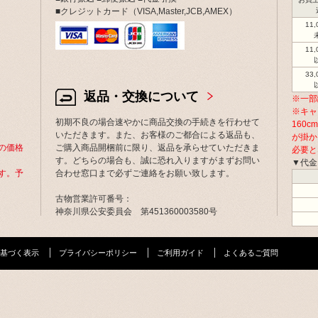
■クレジットカード（VISA,Master,JCB,AMEX）
11
11
33
返品・交換について
※一部
※キャ
初期不良の場合速やかに商品交換の手続きを行わせて
160
いただきます。また、お客様のご都合による返品も、
が掛か
の価格
ご購入商品開梱前に限り、返品を承らせていただきま
必要と
す。どちらの場合も、誠に恐れ入りますがまずお問い
▼代金
す。予
合わせ窓口まで必ずご連絡をお願い致します。
古物営業許可番号：
神奈川県公安委員会 第451360003580号
基づく表示
プライバシーポリシー
ご利用ガイド
よくあるご質問