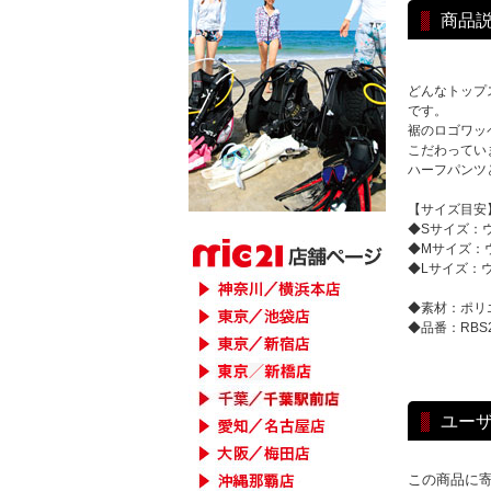
商品
どんなトップ
です。
裾のロゴワッ
こだわってい
ハーフパンツ
【サイズ目安
◆Sサイズ：ウエス
◆Mサイズ：ウエス
◆Lサイズ：ウエス
◆素材：ポリエ
◆品番：RBS2
ユー
この商品に