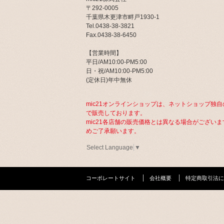
〒292-0005
千葉県木更津市畔戸1930-1
Tel.0438-38-3821
Fax.0438-38-6450
【営業時間】
平日/AM10:00-PM5:00
日・祝/AM10:00-PM5:00
(定休日)年中無休
mic21オンラインショップは、ネットショップ独自
で販売しております。
mic21各店舗の販売価格とは異なる場合がございま
めご了承願います。
Select Language
▼
コーポレートサイト
会社概要
特定商取引法に