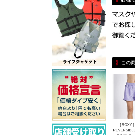
この
[ ROXY
REVERSIBL