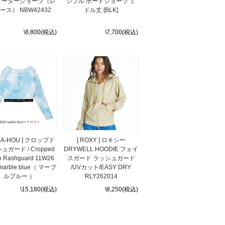
ォーターショーツ（レ
シブル ボードショーツ ミ
ース） NBW42432
ドル丈 [BLK]
\8,800(税込)
\7,700(税込)
KA-HOU ] クロップド
[ ROXY ] ロキシー
ュガード / Cropped
DRYWELL HOODIE フェイ
th Rashguard 11W26
スガード ラッシュガード
 marble blue（ マーブ
/UVカット/EASY DRY
ルブルー ）
RLY262014
\15,180(税込)
\8,250(税込)