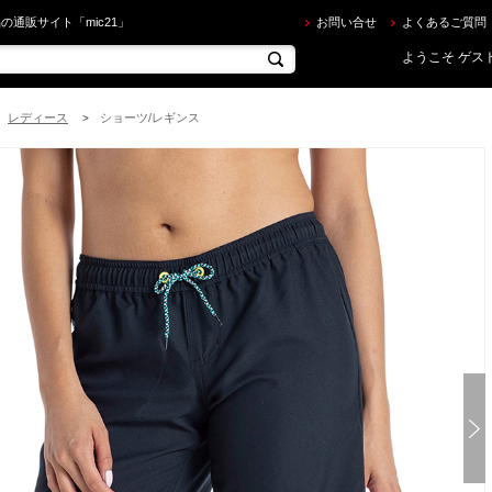
XY ] ロキシー EVENING CALM レディース ボードショーツ ロング丈 [BLK] を買うならec.mic2
の通販サイト「mic21」
お問い合せ
よくあるご質問
ようこそ ゲスト
レディース
ショーツ/レギンス
>