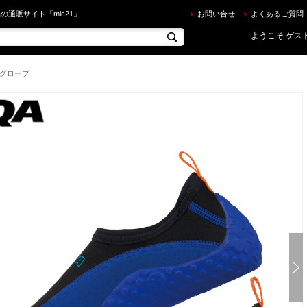
QA ] スノーケリングシューズ3 KW-4472N アクアシューズ （大人用） KW4472N 22cm-28cm 
の通販サイト「mic21」
お問い合せ
よくあるご質問
ようこそ ゲスト
/グローブ