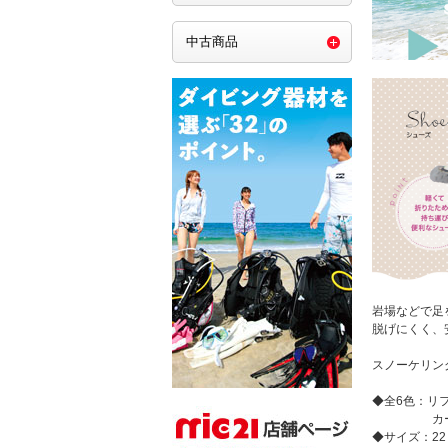
中古商品
岩場などで足
脱げにくく、
スノーケリン
◆全6色：リ
カーキ×
◆サイズ：22