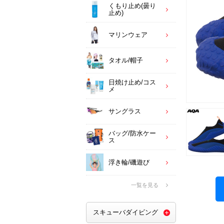
くもり止め(曇り
止め)
マリンウェア
タオル/帽子
日焼け止め/コス
メ
サングラス
バッグ/防水ケー
ス
浮き輪/磯遊び
一覧を見る
スキューバダイビング