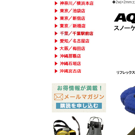
◆2wj×2m