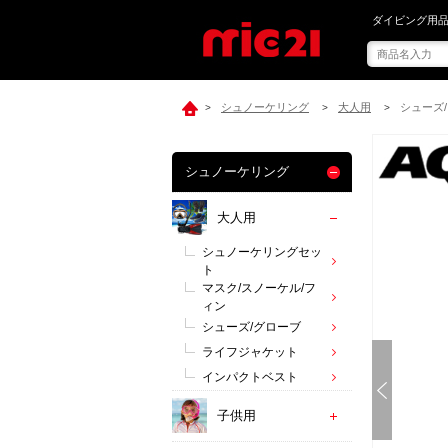
mic21で[ A
ダイビング用品
シュノーケリング
大人用
シューズ
>
>
>
シュノーケリング
大人用
シュノーケリングセッ
ト
マスク/スノーケル/フ
ィン
シューズ/グローブ
ライフジャケット
インパクトベスト
子供用