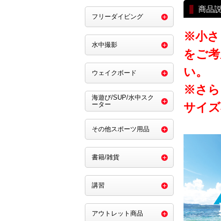
商品
フリーダイビング
※小さ
水中撮影
をご考
い。
ウェイクボード
※さら
海遊び/SUP/水中スク
サイズ
ーター
その他スポーツ用品
書籍/雑貨
講習
アウトレット商品