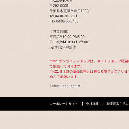
mic21株式会社
〒292-0005
千葉県木更津市畔戸1930-1
Tel.0438-38-3821
Fax.0438-38-6450
【営業時間】
平日/AM10:00-PM5:00
日・祝/AM10:00-PM5:00
(定休日)年中無休
mic21オンラインショップは、ネットショップ独自
で販売しております。
mic21各店舗の販売価格とは異なる場合がございま
めご了承願います。
Select Language
▼
コーポレートサイト
会社概要
特定商取引法に