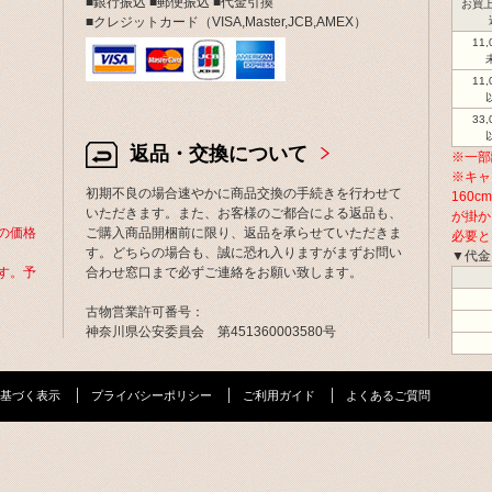
■銀行振込 ■郵便振込 ■代金引換
お買上
■クレジットカード（VISA,Master,JCB,AMEX）
11
11
33
返品・交換について
※一部
※キャ
初期不良の場合速やかに商品交換の手続きを行わせて
160
いただきます。また、お客様のご都合による返品も、
が掛か
の価格
ご購入商品開梱前に限り、返品を承らせていただきま
必要と
す。どちらの場合も、誠に恐れ入りますがまずお問い
▼代金
す。予
合わせ窓口まで必ずご連絡をお願い致します。
古物営業許可番号：
神奈川県公安委員会 第451360003580号
基づく表示
プライバシーポリシー
ご利用ガイド
よくあるご質問