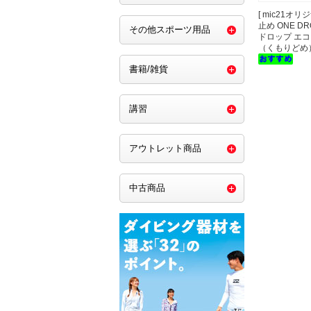
[ mic21オリ
止め ONE DR
その他スポーツ用品
ドロップ エコ
（くもりどめ
書籍/雑貨
講習
アウトレット商品
中古商品