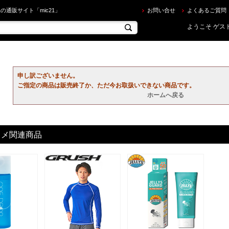
ならec.mic21.com
の通販サイト「mic21」
お問い合せ
よくあるご質問
ようこそ ゲスト
申し訳ございません。
ご指定の商品は販売終了か、ただ今お取扱いできない商品です。
ホームへ戻る
スメ関連商品