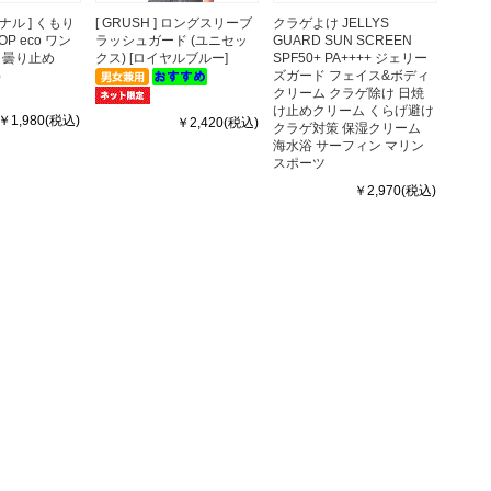
ジナル ] くもり
[ GRUSH ] ロングスリーブ
クラゲよけ JELLYS
OP eco ワン
ラッシュガード (ユニセッ
GUARD SUN SCREEN
 曇り止め
クス) [ロイヤルブルー]
SPF50+ PA++++ ジェリー
）
ズガード フェイス&ボディ
クリーム クラゲ除け 日焼
け止めクリーム くらげ避け
￥1,980(税込)
￥2,420(税込)
クラゲ対策 保湿クリーム
海水浴 サーフィン マリン
スポーツ
￥2,970(税込)