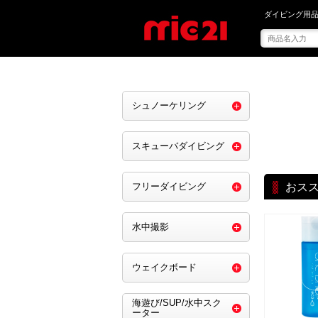
mic21で を買う
ダイビング用品
シュノーケリング
スキューバダイビング
フリーダイビング
おス
水中撮影
ウェイクボード
海遊び/SUP/水中スク
ーター