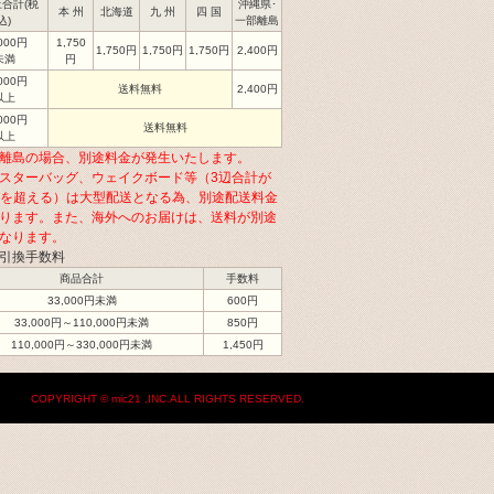
合計(税
沖縄県･
本 州
北海道
九 州
四 国
込)
一部離島
,000円
1,750
1,750円
1,750円
1,750円
2,400円
未満
円
,000円
送料無料
2,400円
以上
,000円
送料無料
以上
離島の場合、別途料金が発生いたします。
スターバッグ、ウェイクボード等（3辺合計が
cmを超える）は大型配送となる為、別途配送料金
ります。また、海外へのお届けは、送料が別途
なります。
引換手数料
商品合計
手数料
33,000円未満
600円
33,000円～110,000円未満
850円
110,000円～330,000円未満
1,450円
COPYRIGHT © mic21 ,INC.ALL RIGHTS RESERVED.