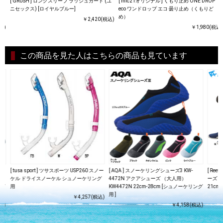
[ GRUSH ] ロングスリーブ ラッシュガード (ユ
[ mic21オリジナル ] くもり止め ONE DROP
ニセックス) [ロイヤルブルー]
eco ワンドロップ エコ 曇り止め（くもりど
め）
￥2,420(税込)
込)
￥1,980(税込)
この商品を見た人はこちらの商品も見ています
[ tusa sport ] ツサスポーツ USP260 スノー
[ AQA ] スノーケリングシューズ3 KW-
[ Re
ケル ドライスノーケル シュノーケリング
4472N アクアシューズ （大人用）
ーズ 
ング
用
KW4472N 22cm-28cm [シュノーケリング
21cm-
用 ]
￥4,257(税込)
込)
￥4,158(税込)