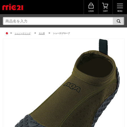
>
>
>
シュノーケリング
大人用
シューズ/グローブ