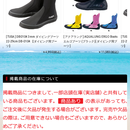
ツ
[ TUSA ] DB0104 3mm ダイビングブーツ
[ アクアラング ] AQUALUNG ERGO Boots
[ TU
22-29cm DB-0104 【ダイビング用ブー
エルゴブーツ (ブラック)[ ダイビング用ブ
22-2
ツ】
ーツ ]
ツ】
込)
￥4,950(税込)
￥11,583(税込)