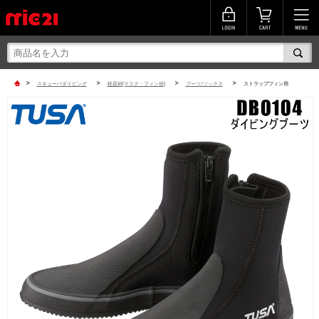
>
>
>
>
スキューバダイビング
軽器材(マスク・フィン他)
ブーツ/ソックス
ストラップフィン用