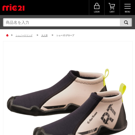
>
>
>
シュノーケリング
大人用
シューズ/グローブ