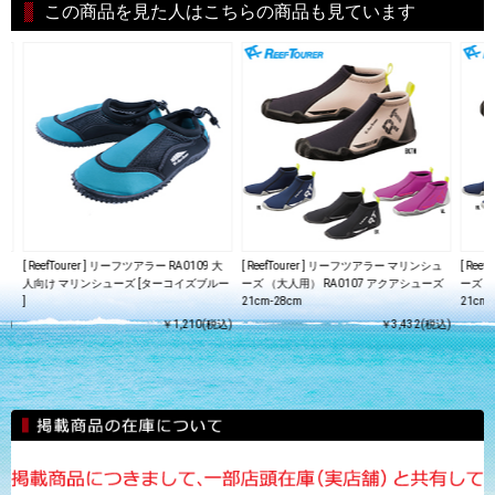
この商品を見た人はこちらの商品も見ています
大
[ ReefTourer ] リーフツアラー RA0109 大
[ ReefTourer ] リーフツアラー マリンシュ
[ Re
ー
人向け マリンシューズ [ターコイズブルー
ーズ （大人用） RA0107 アクアシューズ
ーズ 
]
21cm-28cm
21cm-
込)
￥1,210(税込)
￥3,432(税込)