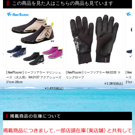
この商品を見た人はこちらの商品も見ています
ュ
[ ReefTourer ] リーフツアラー マリンシュ
[ ReefTourer ] リーフツアラー RA0203 マ
[ Re
ズ
ーズ （大人用） RA0107 アクアシューズ
リングローブ
ーズ 
21cm-28cm
21cm-
￥3,080(税込)
込)
￥3,432(税込)