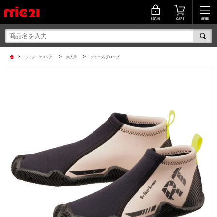
>
>
>
シュノーケリング
大人用
シューズ/グローブ