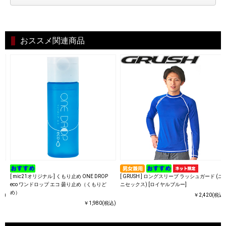
おススメ関連商品
ユ
[ mic21オリジナル ] くもり止め ONE DROP
[ GRUSH ] ロングスリーブ ラッシュガード (ユ
eco ワンドロップ エコ 曇り止め（くもりど
ニセックス) [ロイヤルブルー]
め）
込)
￥2,420(税込)
￥1,980(税込)