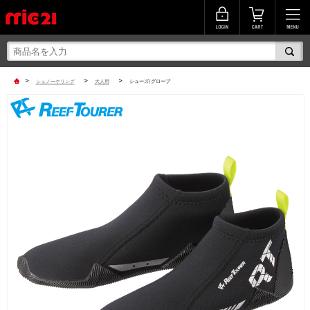
>
>
>
シュノーケリング
大人用
シューズ/グローブ