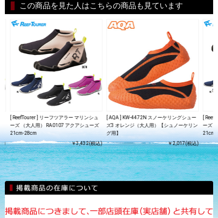
この商品を見た人はこちらの商品も見ています
ュ
[ ReefTourer ] リーフツアラー マリンシュ
[ AQA ] KW-4472N スノーケリングシュー
[ Re
ズ
ーズ （大人用） RA0107 アクアシューズ
ズ3 オレンジ（大人用）【シュノーケリン
ーズ 
21cm-28cm
グ用】
21cm-
込)
￥3,432(税込)
￥2,017(税込)