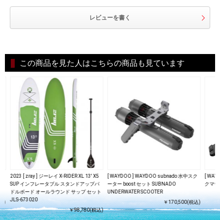
レビューを書く
この商品を見た人はこちらの商品も見ています
中ス
2023 [ zray ] ジーレイ X-RIDER XL 13' X5
[ WAYDOO ] WAYDOO subnado 水中スク
[ WA
SUP インフレータブル スタンドアップパ
ーター boost セット SUBNADO
クマウン
ドルボード オールラウンド サップ セット
UNDERWATER SCOOTER
JLS-673020
込)
￥170,500(税込)
￥98,780(税込)