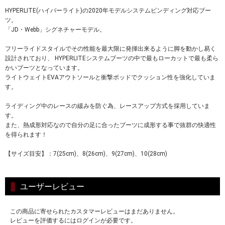
HYPERLITE(ハイパーライト)の2020年モデルシステムビンディング対応ブー
ツ。
「JD・Webb」シグネチャーモデル。
フリーライドスタイルでその性能を最大限に発揮出来るように脚を動かし易く
設計されており、 HYPERLITEシステムブーツの中で最もローカットで最も柔ら
かいブーツとなっています。
ライトウェイトEVAアウトソールと衝撃ポッドでクッション性を強化していま
す。
ライディング中のレースの緩みを防ぐ為、レースアップ方式を採用していま
す。
また、熱成形対応なので自分の足に合ったブーツに成形する事で抜群の快適性
を得られます！
【サイズ目安】：7(25cm)、8(26cm)、9(27cm)、10(28cm)
ユーザーレビュー
この商品に寄せられたカスタマーレビューはまだありません。
レビューを評価するにはログインが必要です。