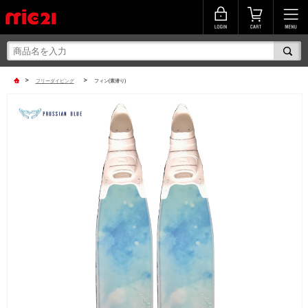
>
>
フリーダイビング
フィン(素潜り)