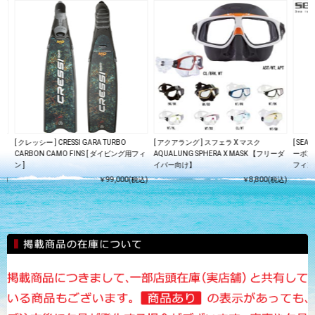
ン
[ クレッシー ] CRESSI GARA TURBO
[ アクアラング ] スフェラ X マスク
[ SEA
ィ
CARBON CAMO FINS [ ダイビング用フィ
AQUALUNG SPHERA X MASK 【フリーダ
ーボン
ン ]
イバー向け】
フィン 
込)
￥99,000(税込)
￥8,800(税込)