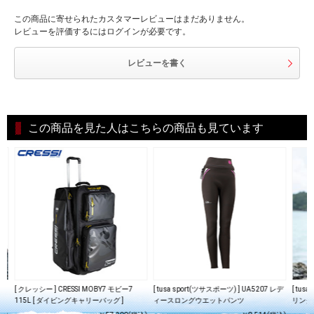
この商品に寄せられたカスタマーレビューはまだありません。
レビューを評価するにはログインが必要です。
レビューを書く
この商品を見た人はこちらの商品も見ています
A-
[ クレッシー ] CRESSI MOBY7 モビー7
[ tusa sport(ツサスポーツ) ] UA5207 レデ
[ tus
115L [ ダイビングキャリーバッグ ]
ィースロングウエットパンツ
リング