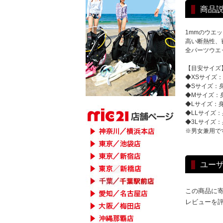
商品
1mmのウエ
高い断熱性、
全パーツウエ
【目安サイズ
◆XSサイズ：身
◆Sサイズ：身長
◆Mサイズ：身長
◆Lサイズ：身長
◆LLサイズ：身
◆3Lサイズ：身
※男女兼用で
ユー
この商品に
レビューを