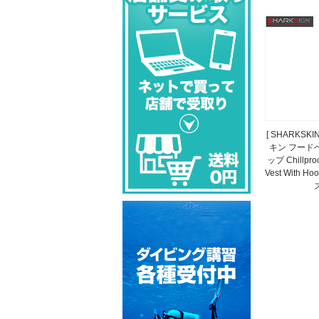
[ SHARKSK
キン フード
ップ Chillproo
Vest With Ho