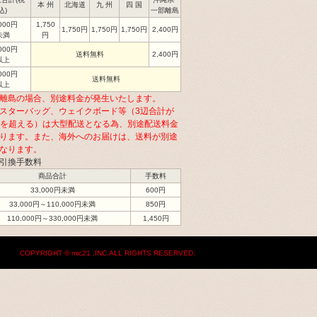
本 州
北海道
九 州
四 国
込)
一部離島
,000円
1,750
1,750円
1,750円
1,750円
2,400円
未満
円
,000円
送料無料
2,400円
以上
,000円
送料無料
以上
離島の場合、別途料金が発生いたします。
スターバッグ、ウェイクボード等（3辺合計が
cmを超える）は大型配送となる為、別途配送料金
ります。また、海外へのお届けは、送料が別途
なります。
引換手数料
商品合計
手数料
33,000円未満
600円
33,000円～110,000円未満
850円
110,000円～330,000円未満
1,450円
COPYRIGHT © mic21 ,INC.ALL RIGHTS RESERVED.