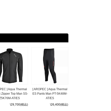
PEC ] Aqua Thermal
[ AROPEC ] Aqua Thermal
S Zipper Top Man SS-
ES Pants Man PT-5K48M-
Z5K76M-AT/ES
AT/ES
\29,700(税込)
\26,400(税込)