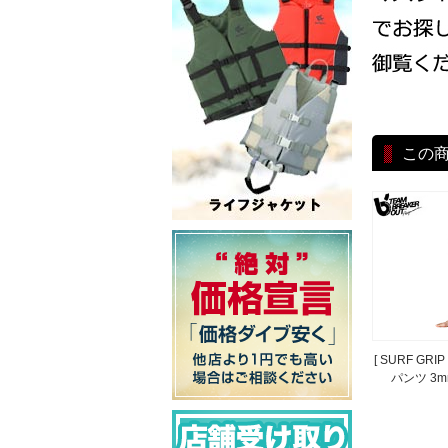
この
[ SURF GRIP
パンツ 3m