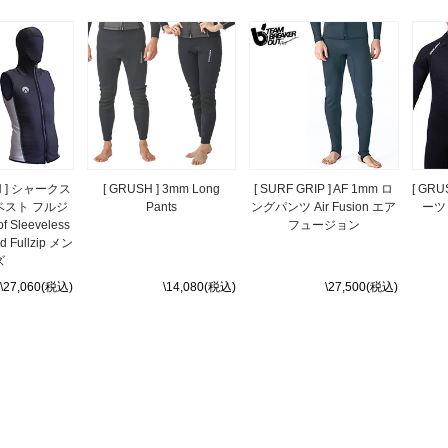
IN ] シャークス
[ GRUSH ] 3mm Long
[ SURF GRIP ] AF 1mm ロ
[ GR
ベスト フルジ
Pants
ングパンツ Air Fusion エア
ーツ 
f Sleeveless
フュージョン
od Fullzip メン
ズ
\27,060(税込)
\14,080(税込)
\27,500(税込)