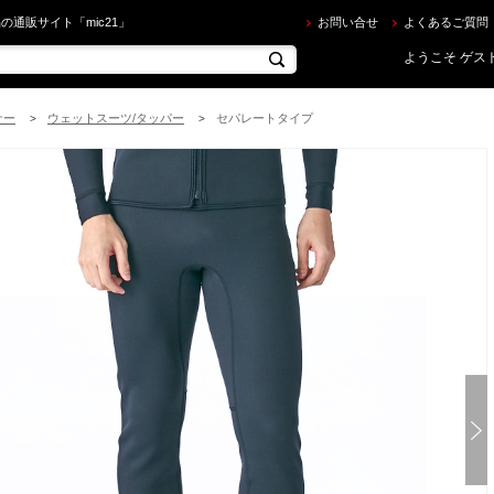
RF GRIP ] AF 1mm ロングパンツ Air Fusion エアフュージョン を買うならec.mic21.com
の通販サイト「mic21」
お問い合せ
よくあるご質問
ようこそ ゲスト
ナー
ウェットスーツ/タッパー
セパレートタイプ
>
>