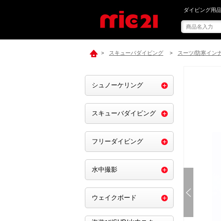
mic21で[ SU
ダイビング用品
スキューバダイビング
スーツ/防寒イン
>
>
シュノーケリング
スキューバダイビング
フリーダイビング
水中撮影
ウェイクボード