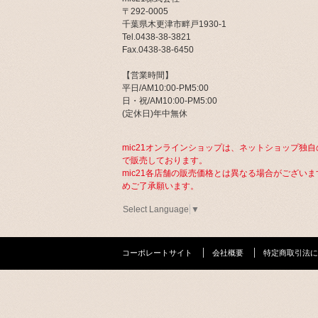
〒292-0005
千葉県木更津市畔戸1930-1
Tel.0438-38-3821
Fax.0438-38-6450
【営業時間】
平日/AM10:00-PM5:00
日・祝/AM10:00-PM5:00
(定休日)年中無休
mic21オンラインショップは、ネットショップ独自
で販売しております。
mic21各店舗の販売価格とは異なる場合がございま
めご了承願います。
Select Language
▼
コーポレートサイト
会社概要
特定商取引法に