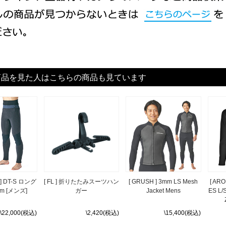
商品を見た人はこちらの商品も見ています
 ] DT-S ロング
[ FL ] 折りたたみスーツハン
[ GRUSH ] 3mm LS Mesh
[ ARO
m [メンズ]
ガー
Jacket Mens
ES L/
\22,000(税込)
\2,420(税込)
\15,400(税込)