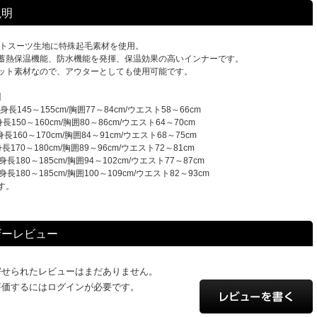
説明
ットスーツ生地に特殊起毛素材を使用。
蓄熱保温機能、防水機能を発揮、保温効果の高いインナーです。
ット素材なので、アウターとしても使用可能です。
】
長145～155cm/胸囲77～84cm/ウエスト58～66cm
150～160cm/胸囲80～86cm/ウエスト64～70cm
160～170cm/胸囲84～91cm/ウエスト68～75cm
170～180cm/胸囲89～96cm/ウエスト72～81cm
長180～185cm/胸囲94～102cm/ウエスト77～87cm
長180～185cm/胸囲100～109cm/ウエスト82～93cm
す。
ザーレビュー
寄せられたレビューはまだありません。
評価するにはログインが必要です。