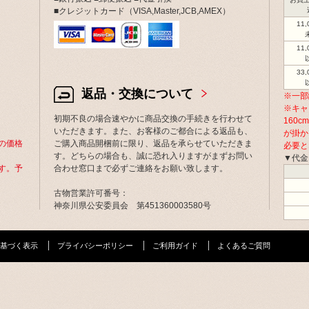
■クレジットカード（VISA,Master,JCB,AMEX）
11
11
33
返品・交換について
※一部
※キャ
初期不良の場合速やかに商品交換の手続きを行わせて
160
いただきます。また、お客様のご都合による返品も、
が掛か
の価格
ご購入商品開梱前に限り、返品を承らせていただきま
必要と
す。どちらの場合も、誠に恐れ入りますがまずお問い
▼代金
す。予
合わせ窓口まで必ずご連絡をお願い致します。
古物営業許可番号：
神奈川県公安委員会 第451360003580号
基づく表示
プライバシーポリシー
ご利用ガイド
よくあるご質問